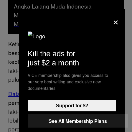
Angka Lajang Muda Indonesia
Meningkat, Ini Alasan Favorit Mereka
×
Menunda Pernikahan
Ketimpangan gender tetap menjadi masalah
besar di Tiongkok, sebagai akibat dari
Kill the ads for
kebijakan yang lebih mengutamakan anak
just $2 a month
laki-laki ketimbang perempuan selama
VICE membership also gives you access to
puluhan tahun.
our very best writing and exclusive new
documentaries.
Data populasi satu dekade
yang dirilis
pemerintah tahun ini mengungkapkan 35 juta
Support for $2
laki-laki Tiongkok tidak memiliki pasangan,
lebih banyak jumlahnya daripada
See All Membership Plans
perempuan. Totalnya diperkirakan