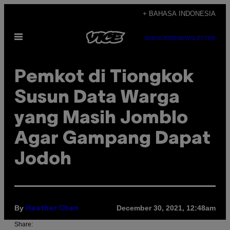
Skip
+ BAHASA INDONESIA
to
Open
content
SUBSCRIBE
NEWSLETTER
Menu
Pemkot di Tiongkok
Susun Data Warga
yang Masih Jomblo
Agar Gampang Dapat
Jodoh
By
December 30, 2021, 12:48am
Heather Chen
Share: