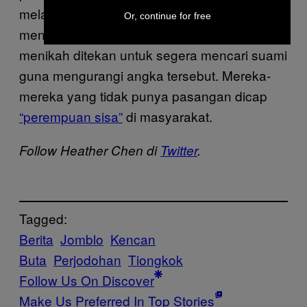
melampaui 90 juta beberapa tahun
Or, continue for free
mendatang. Perempuan yang belum
menikah ditekan untuk segera mencari suami
guna mengurangi angka tersebut. Mereka-
mereka yang tidak punya pasangan dicap
“perempuan sisa”
di masyarakat.
Follow Heather Chen di
Twitter
.
Tagged:
Berita
Jomblo
Kencan
Buta
Perjodohan
Tiongkok
Follow Us On Discover
Make Us Preferred In Top Stories