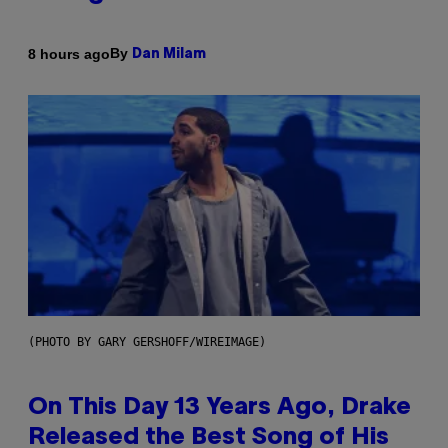
By
8 hours ago
Dan Milam
(PHOTO BY GARY GERSHOFF/WIREIMAGE)
On This Day 13 Years Ago, Drake
Released the Best Song of His