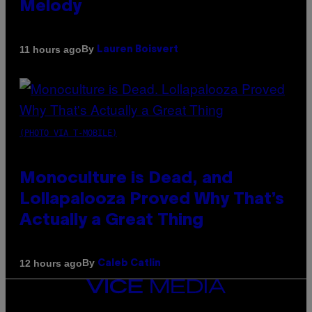
Melody
By
11 hours ago
Lauren Boisvert
(PHOTO VIA T-MOBILE)
Monoculture is Dead, and
Lollapalooza Proved Why That’s
Actually a Great Thing
By
12 hours ago
Caleb Catlin
VICE
MEDIA
INSTAGRAM
TIKTOK
YOUTUBE