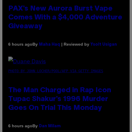
PAX’s New Aurora Burst Vape
Comes With a $4,000 Adventure
Giveaway
By
| Reviewed by
6 hours ago
Maha Haq
Ysolt Usigan
PHOTO BY JOHN LOCHER/POOL/AFP VIA GETTY IMAGES
The Man Charged in Rap Icon
Tupac Shakur’s 1996 Murder
Goes On Trial This Monday
By
6 hours ago
Dan Milam