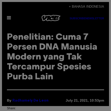
Skip
+ BAHASA INDONESIA
to
Open
content
SUBSCRIBE
NEWSLETTER
Menu
Penelitian: Cuma 7
Persen DNA Manusia
Modern yang Tak
Tercampur Spesies
Purba Lain
By
July 21, 2021, 10:53pm
Radhamely De Leon
Share: