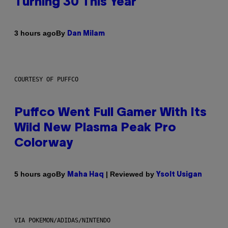
Turning 30 This Year
By
3 hours ago
Dan Milam
COURTESY OF PUFFCO
Puffco Went Full Gamer With Its
Wild New Plasma Peak Pro
Colorway
By
| Reviewed by
5 hours ago
Maha Haq
Ysolt Usigan
VIA POKEMON/ADIDAS/NINTENDO