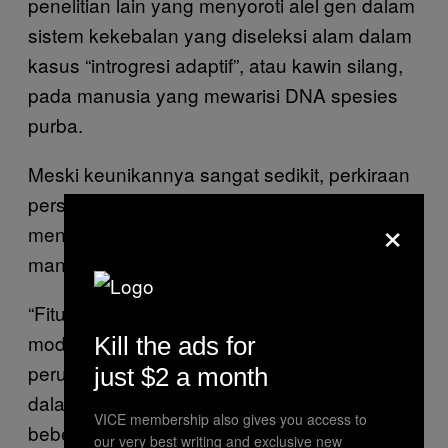
penelitian lain yang menyoroti alel gen dalam
sistem kekebalan yang diseleksi alam dalam
kasus “introgresi adaptif”, atau kawin silang,
pada manusia yang mewarisi DNA spesies
purba.
Meski keunikannya sangat sedikit, perkiraan
persentase genom manusia dapat
×
menentukan lebih banyak tentang spesies
manusia daripada yang kita sadari.
“Fitur biologis yang hanya dimiliki manusia
modern dikendalikan sejumlah kecil
Kill the ads for
perubahan genetik yang dapat diselidiki
just $2 a month
dalam penelitian selanjutnya. Itu artinya
VICE membership also gives you access to
beberapa kelompok hominin purba—seperti
our very best writing and exclusive new