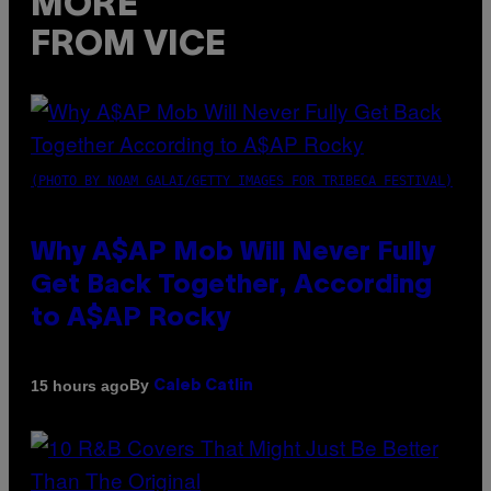
MORE
FROM VICE
(PHOTO BY NOAM GALAI/GETTY IMAGES FOR TRIBECA FESTIVAL)
Why A$AP Mob Will Never Fully
Get Back Together, According
to A$AP Rocky
By
15 hours ago
Caleb Catlin