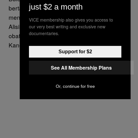
just $2 a month
bertambah, matanya bengkak dan terus
mengeluarkan nanah. Setahun sebelumnya
VICE membership also gives you access to
Alisia Santika di Lampung juga salah diberi
our very best writing and exclusive new
documentaries.
obat tetes telinga oleh Puskesmas Way
Kandis, Bandar Lampung.
Support for $2
See All Membership Plans
Or, continue for free