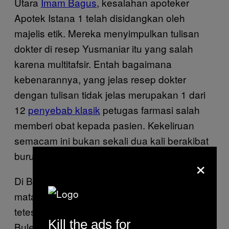
Utara
Imam Bagus
, kesalahan apoteker
Apotek Istana 1 telah disidangkan oleh
majelis etik. Mereka menyimpulkan tulisan
dokter di resep Yusmaniar itu yang salah
karena multitafsir. Entah bagaimana
kebenarannya, yang jelas resep dokter
dengan tulisan tidak jelas merupakan 1 dari
12
penyebab klasik
petugas farmasi salah
memberi obat kepada pasien. Kekeliruan
semacam ini bukan sekali dua kali berakibat
buruk.
×
Di Bali pada Mei 2017, seorang pasien sakit
mata bernama
I Ketut Yasa
salah diberi obat
tetes telinga oleh apoteker Puskesmas
Kill the ads for
Buleleng III. Alhasil penyakit Yasa