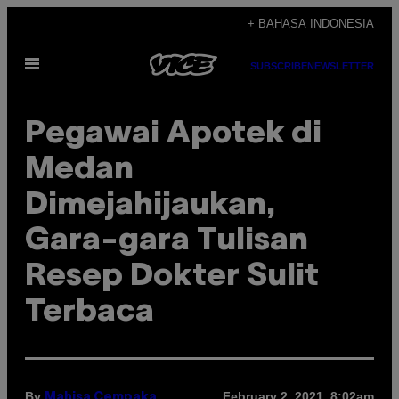
Skip
+ BAHASA INDONESIA
to
Open
content
SUBSCRIBE
NEWSLETTER
Menu
Pegawai Apotek di
Medan
Dimejahijaukan,
Gara-gara Tulisan
Resep Dokter Sulit
Terbaca
By
February 2, 2021, 8:02am
Mahisa Cempaka