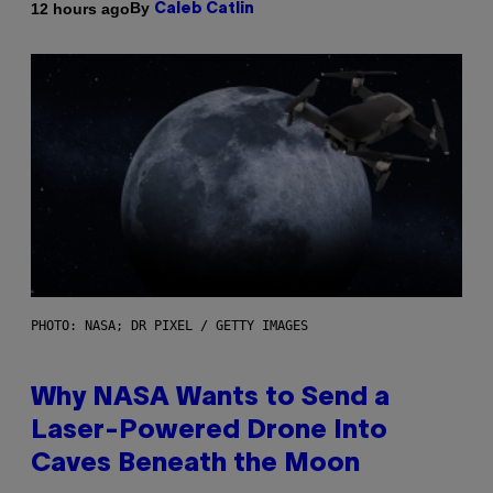
By
12 hours ago
Caleb Catlin
PHOTO: NASA; DR PIXEL / GETTY IMAGES
Why NASA Wants to Send a
Laser-Powered Drone Into
Caves Beneath the Moon