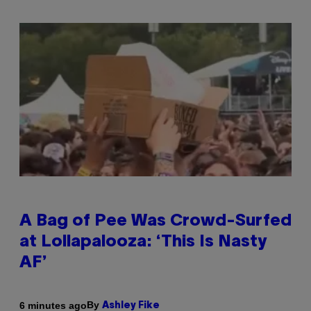
A Bag of Pee Was Crowd-Surfed
at Lollapalooza: ‘This Is Nasty
AF’
By
6 minutes ago
Ashley Fike