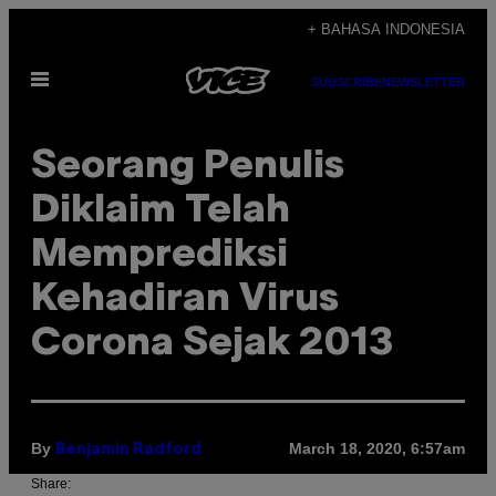
Skip
+ BAHASA INDONESIA
to
Open
content
SUBSCRIBE
NEWSLETTER
Menu
Seorang Penulis
Diklaim Telah
Memprediksi
Kehadiran Virus
Corona Sejak 2013
By
March 18, 2020, 6:57am
Benjamin Radford
Share: