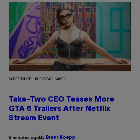
SCREENSHOT: ROCKSTAR GAMES
Take-Two CEO Teases More
GTA 6 Trailers After Netflix
Stream Event
By
5 minutes ago
Brent Koepp