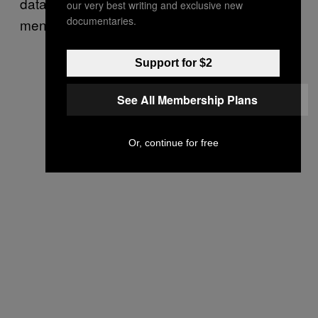
data epidemiologi lainnya untuk bisa
our very best writing and exclusive new
documentaries.
menggunakan kata “membingungkan.”
Support for $2
See All Membership Plans
Or, continue for free