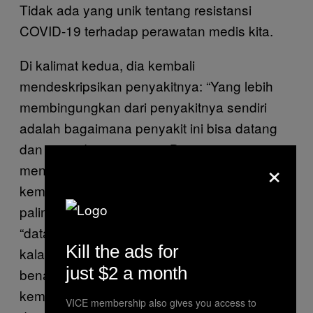
Tidak ada yang unik tentang resistansi
COVID-19 terhadap perawatan medis kita.
Di kalimat kedua, dia kembali
mendeskripsikan penyakitnya: “Yang lebih
membingungkan dari penyakitnya sendiri
adalah bagaimana penyakit ini bisa datang
dan pergi dengan cepat. Bisa saja ia
×
menyerang lagi sepuluh tahun kemudian, lalu
kembali menghilang.” Ini juga tidak benar,
paling tidak buat sekarang. COVID-19 bukan
“datang dan pergi dengan cepat.” Toh,
Kill the ads for
kalaupun nanti ternyata COVID-19 ternyata
just $2 a month
benar hilang dengan cepat, pola
kemunculannya harus dibandingkan dengan
VICE membership also gives you access to