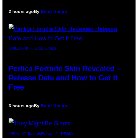
2 hours ago
By
Brent Koepp
SCREENSHOT: EPIC GAMES
Perlica Fortnite Skin Revealed –
Release Date and How to Get It
Free
3 hours ago
By
Brent Koepp
PHOTO BY BOB BERG/GETTY IMAGES