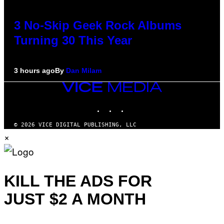
3 No-Skip Geek Rock Albums
Turning 30 This Year
3 hours ago
By
Dan Milam
VICE
MEDIA
INSTAGRAM
TIKTOK
YOUTUBE
© 2026 VICE DIGITAL PUBLISHING, LLC
×
KILL THE ADS FOR
JUST $2 A MONTH