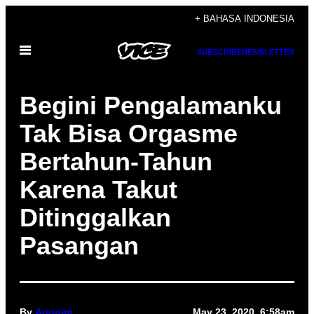
Skip
+ BAHASA INDONESIA
to
Open
content
SUBSCRIBE
NEWSLETTER
Menu
Begini Pengalamanku
Tak Bisa Orgasme
Bertahun-Tahun
Karena Takut
Ditinggalkan
Pasangan
By
Anonim
May 23, 2020, 6:58am