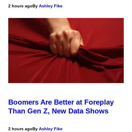
2 hours ago
By
Ashley Fike
Boomers Are Better at Foreplay
Than Gen Z, New Data Shows
2 hours ago
By
Ashley Fike