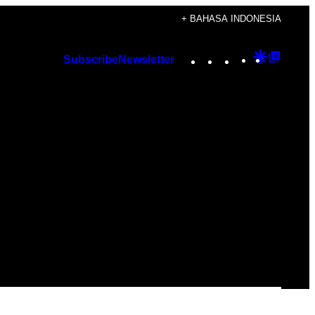
+ BAHASA INDONESIA
Instagram
TikTok
YouTube
Google
Googl
Subscribe
Newsletter
Discover
Top
Posts