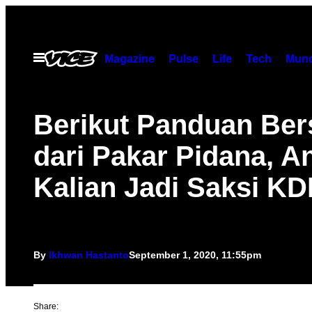
Skip
to
content
Open
Magazine
Pulse
Life
Tech
Munc
Menu
Berikut Panduan Ber
dari Pakar Pidana, A
Kalian Jadi Saksi K
By
Ikhwan Hastanto
September 1, 2020, 11:55pm
Share: