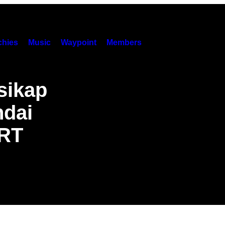
hies
Music
Waypoint
Members
sikap
ndai
DRT