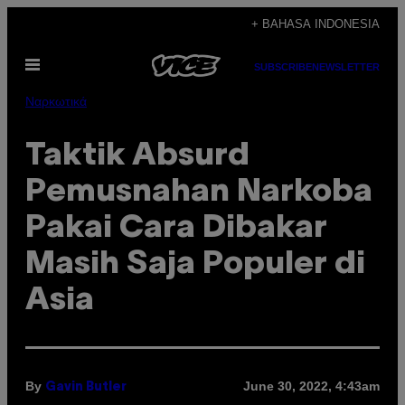
Skip
+ BAHASA INDONESIA
to
Open
content
SUBSCRIBE
NEWSLETTER
Menu
Ναρκωτικά
Taktik Absurd
Pemusnahan Narkoba
Pakai Cara Dibakar
Masih Saja Populer di
Asia
By
June 30, 2022, 4:43am
Gavin Butler