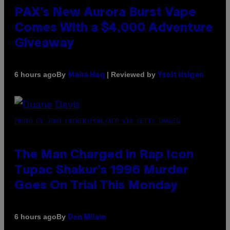
PAX’s New Aurora Burst Vape
Comes With a $4,000 Adventure
Giveaway
By
| Reviewed by
6 hours ago
Maha Haq
Ysolt Usigan
PHOTO BY JOHN LOCHER/POOL/AFP VIA GETTY IMAGES
The Man Charged in Rap Icon
Tupac Shakur’s 1996 Murder
Goes On Trial This Monday
By
6 hours ago
Dan Milam