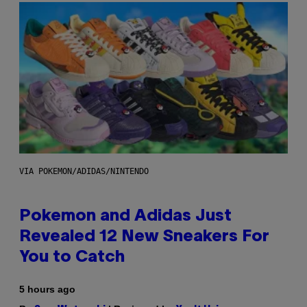
VIA POKEMON/ADIDAS/NINTENDO
Pokemon and Adidas Just
Revealed 12 New Sneakers For
You to Catch
5 hours ago