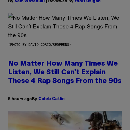
By
| Reviewed by
Sam Watanuki
Ysolt Usigan
(PHOTO BY DAVID CORIO/REDFERNS)
No Matter How Many Times We
Listen, We Still Can’t Explain
These 4 Rap Songs From the 90s
By
5 hours ago
Caleb Catlin