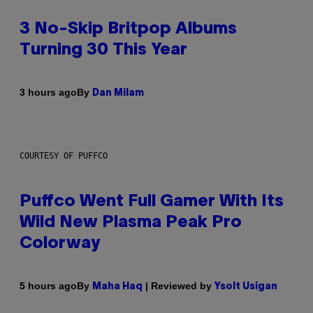
3 No-Skip Britpop Albums
Turning 30 This Year
By
3 hours ago
Dan Milam
COURTESY OF PUFFCO
Puffco Went Full Gamer With Its
Wild New Plasma Peak Pro
Colorway
By
| Reviewed by
5 hours ago
Maha Haq
Ysolt Usigan