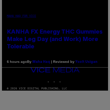
MAHA HAQ FOR VICE
KANHA FX Energy THC Gummies
Make Leg Day (and Work) More
Tolerable
By
| Reviewed by
6 hours ago
Maha Haq
Ysolt Usigan
VICE
MEDIA
INSTAGRAM
TIKTOK
YOUTUBE
© 2026 VICE DIGITAL PUBLISHING, LLC