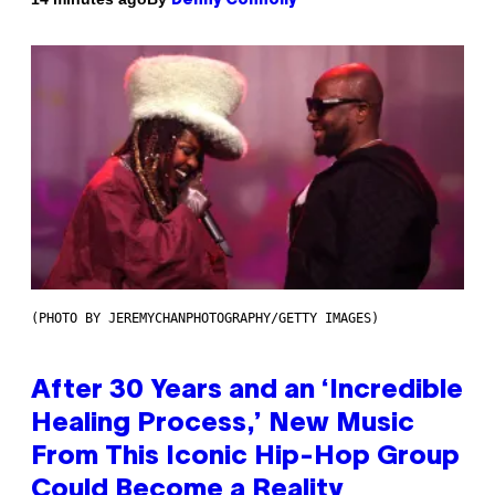
Denny Connolly
(PHOTO BY JEREMYCHANPHOTOGRAPHY/GETTY IMAGES)
After 30 Years and an ‘Incredible
Healing Process,’ New Music
From This Iconic Hip-Hop Group
Could Become a Reality