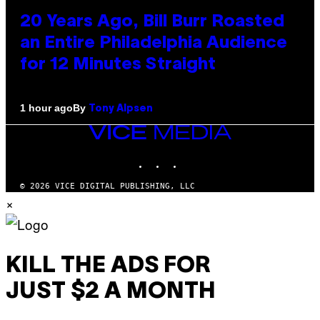
20 Years Ago, Bill Burr Roasted
an Entire Philadelphia Audience
for 12 Minutes Straight
By
1 hour ago
Tony Alpsen
VICE
MEDIA
INSTAGRAM
TIKTOK
YOUTUBE
© 2026 VICE DIGITAL PUBLISHING, LLC
×
KILL THE ADS FOR
JUST $2 A MONTH