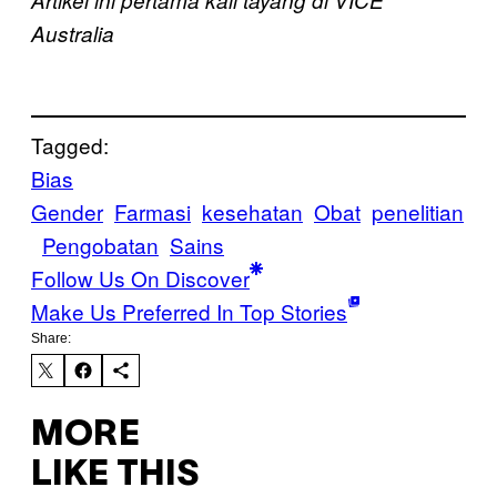
Artikel ini pertama kali tayang di VICE
Australia
Tagged:
Bias
Gender
Farmasi
kesehatan
Obat
penelitian
Pengobatan
Sains
Follow Us On Discover
Make Us Preferred In Top Stories
Share:
MORE
LIKE THIS