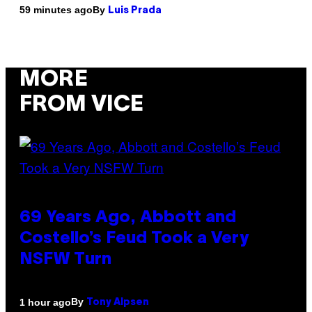
By
59 minutes ago
Luis Prada
MORE
FROM VICE
69 Years Ago, Abbott and
Costello’s Feud Took a Very
NSFW Turn
By
1 hour ago
Tony Alpsen