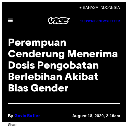
Skip
+ BAHASA INDONESIA
to
Open
content
SUBSCRIBE
NEWSLETTER
Menu
Perempuan
Cenderung Menerima
Dosis Pengobatan
Berlebihan Akibat
Bias Gender
By
August 18, 2020, 2:19am
Gavin Butler
Share: