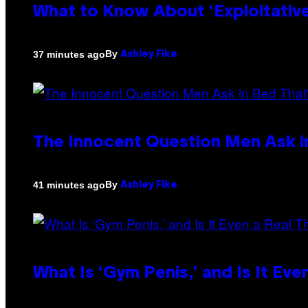
What to Know About ‘Exploitativ
By
37 minutes ago
Ashley Fike
The Innocent Question Men Ask in
By
41 minutes ago
Ashley Fike
What Is ‘Gym Penis,’ and Is It Eve