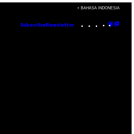
+ BAHASA INDONESIA
Instagram
TikTok
YouTube
Google
Goog
Subscribe
Newsletter
Discove
Top
Posts