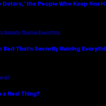
e Daters,’ the People Who Keep You H
 Bed That’s Secretly Ruining Everyth
n a Real Thing?