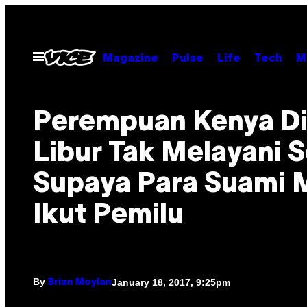
Skip
to
content
Open
Magazine
Pulse
Life
Tech
M
Menu
Perempuan Kenya D
Libur Tak Melayani S
Supaya Para Suami 
Ikut Pemilu
By
January 18, 2017, 9:25pm
Brian Moylan