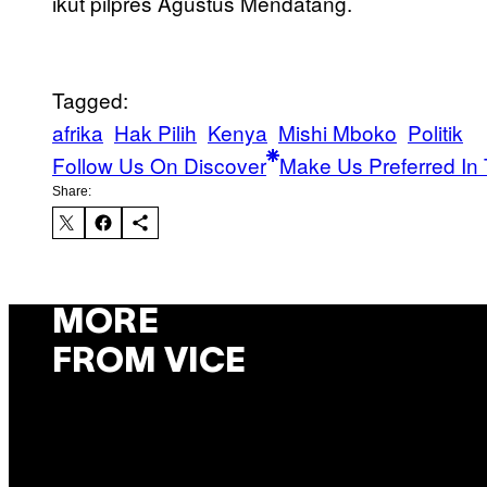
ikut pilpres Agustus Mendatang.
Tagged:
afrika
Hak Pilih
Kenya
Mishi Mboko
Politik
Follow Us On Discover
Make Us Preferred In 
Share:
MORE
FROM VICE