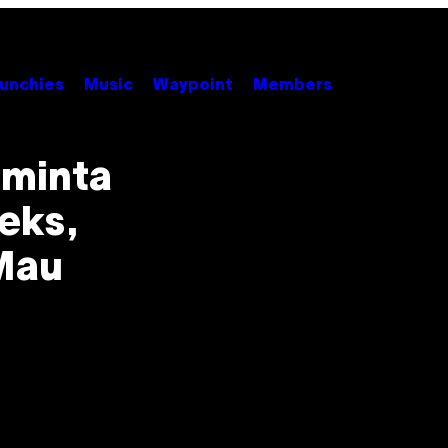
unchies
Music
Waypoint
Members
iminta
eks,
Mau