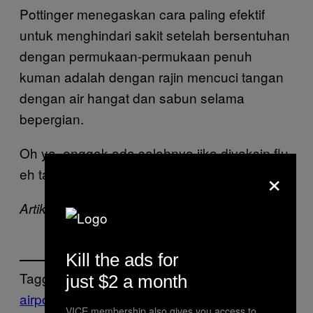
Pottinger menegaskan cara paling efektif
untuk menghindari sakit setelah bersentuhan
dengan permukaan-permukaan penuh
kuman adalah dengan rajin mencuci tangan
dengan air hangat dan sabun selama
bepergian.
Oh ya, enggak ada salahnya jika divaksin flu,
×
eh tapi pada sudah ngambil vaksin ini kan?
Artikel ini pertama kali tayang di Motherboard
Kill the ads for
Tagged:
just $2 a month
airports
Bandara
hasil
VICE membership also gives you access to