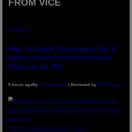
FROM VICE
FLESHLIGHT
How To Stack Fleshlight’s Mix &
Match, Build Your Own Combo
Sales Up To 30%
9 hours ago
By
Sam Watanuki
| Reviewed by
Ysolt Usigan
(PHOTO BY TIM MOSENFELDER/GETTY IMAGES)