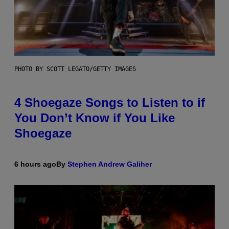
PHOTO BY SCOTT LEGATO/GETTY IMAGES
4 Shoegaze Songs to Listen to if
You Don’t Know if You Like
Shoegaze
6 hours ago
By
Stephen Andrew Galiher