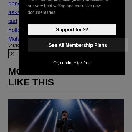
penelitian
Kebersihan
kesehatan
Kuman
M
our very best writing and exclusive new
askapai
penelitian
Penerbangan
Riset
Sani
documentaries.
tasi
Follow Us On Discover
Support for $2
Make Us Preferred In Top Stories
See All Membership Plans
Share:
Or, continue for free
MORE
LIKE THIS