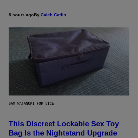
8 hours ago
By
Caleb Catlin
SAM WATANUKI FOR VICE
This Discreet Lockable Sex Toy
Bag Is the Nightstand Upgrade