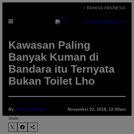
Skip
+ BAHASA INDONESIA
to
Open
content
SUBSCRIBE
NEWSLETTER
Menu
Kawasan Paling
Banyak Kuman di
Bandara itu Ternyata
Bukan Toilet Lho
By
Kaleigh Rogers
November 22, 2018, 12:00am
Share: