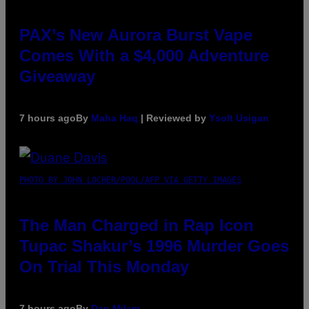
PAX’s New Aurora Burst Vape
Comes With a $4,000 Adventure
Giveaway
7 hours ago
By
Maha Haq
| Reviewed by
Ysolt Usigan
PHOTO BY JOHN LOCHER/POOL/AFP VIA GETTY IMAGES
The Man Charged in Rap Icon
Tupac Shakur’s 1996 Murder Goes
On Trial This Monday
7 hours ago
By
Dan Milam