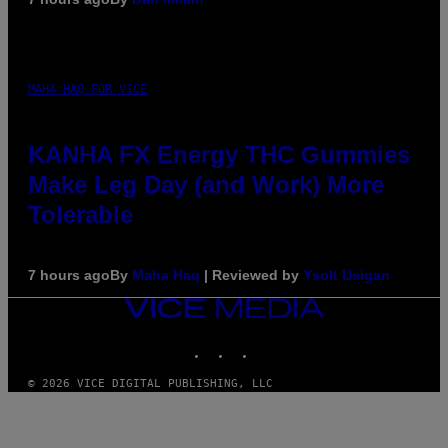
MAHA HAQ FOR VICE
KANHA FX Energy THC Gummies
Make Leg Day (and Work) More
Tolerable
7 hours ago
By
Maha Haq
| Reviewed by
Ysolt Usigan
VICE
MEDIA
INSTAGRAM
TIKTOK
YOUTUBE
© 2026 VICE DIGITAL PUBLISHING, LLC