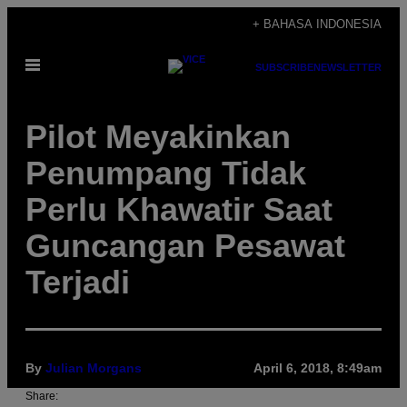
Skip
+ BAHASA INDONESIA
to
Open
content
SUBSCRIBE
NEWSLETTER
Menu
Pilot Meyakinkan
Penumpang Tidak
Perlu Khawatir Saat
Guncangan Pesawat
Terjadi
By
Julian Morgans
April 6, 2018, 8:49am
Share: