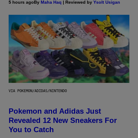
5 hours ago
By
Maha Haq
| Reviewed by
Ysolt Usigan
VIA POKEMON/ADIDAS/NINTENDO
Pokemon and Adidas Just
Revealed 12 New Sneakers For
You to Catch