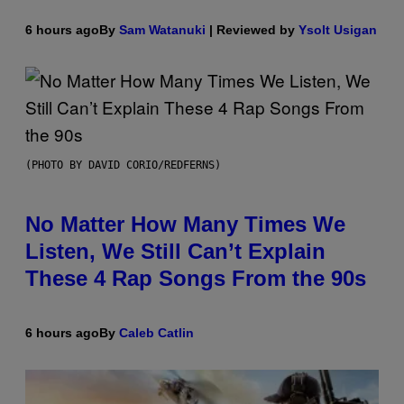
6 hours ago
By
Sam Watanuki
| Reviewed by
Ysolt Usigan
(PHOTO BY DAVID CORIO/REDFERNS)
No Matter How Many Times We
Listen, We Still Can’t Explain
These 4 Rap Songs From the 90s
6 hours ago
By
Caleb Catlin