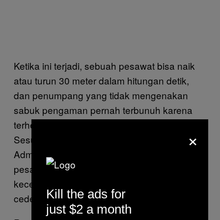
Ketika ini terjadi, sebuah pesawat bisa naik
atau turun 30 meter dalam hitungan detik,
dan penumpang yang tidak mengenakan
sabuk pengaman pernah terbunuh karena
terhempas ke dinding-dinding pesawat.
×
Sesuai laporan Federal Aviation
Administration AS, “
Sejak 1980 hingga 2008
,
pesawat komersial di AS mengalami 234
kecelakaan goncangan, menghasilkan 298
Kill the ads for
cedera serius dan tiga kematian.”
just $2 a month