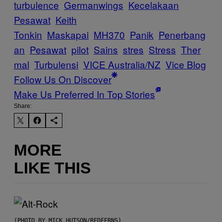
turbulence
Germanwings
Kecelakaan
Pesawat
Keith
Tonkin
Maskapai
MH370
Panik
Penerbang
an
Pesawat
pilot
Sains
stres
Stress
Ther
mal
Turbulensi
VICE Australia/NZ
Vice Blog
Follow Us On Discover
Make Us Preferred In Top Stories
Share:
MORE
LIKE THIS
(PHOTO BY MICK HUTSON/REDFERNS)