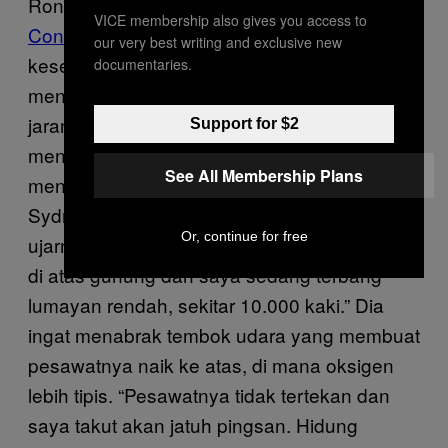
Ron Bartsch adalah presiden
AvLaw
VICE membership also gives you access to
Consulting
, sekaligus mantan direktur
our very best writing and exclusive new
keselamatan maskapai Qantas. Dia
documentaries.
mengatakan goncangan ekstrem sangat
jarang terjadi, biarpun dia pernah
Support for $2
mengalaminya sekali. “Saya ingat sedang
See All Membership Plans
menerbangkan pesawat kecil menuju
Sydney melewati Pegunungan Biru Australia,”
Or, continue for free
ujarnya. “Ada badai dan goncangan mekanik
di atas gunung dan saya sedang terbang
lumayan rendah, sekitar 10.000 kaki.” Dia
ingat menabrak tembok udara yang membuat
pesawatnya naik ke atas, di mana oksigen
lebih tipis. “Pesawatnya tidak tertekan dan
saya takut akan jatuh pingsan. Hidung