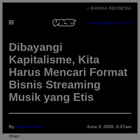
Skip
+ BAHASA INDONESIA
to
Open
content
SUBSCRIBE
NEWSLETTER
Menu
Dibayangi
Kapitalisme, Kita
Harus Mencari Format
Bisnis Streaming
Musik yang Etis
By
Dayna Evans
June 4, 2020, 3:27am
Share: