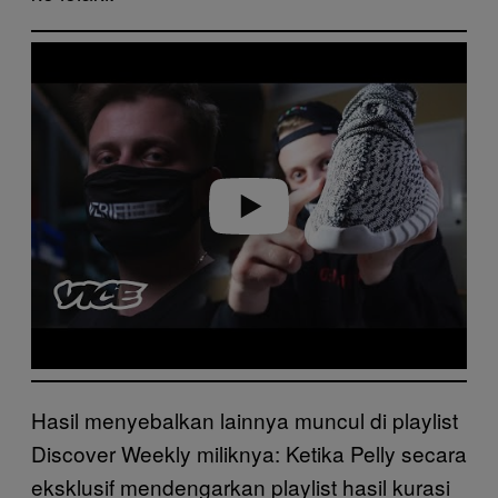
P
l
a
y
v
i
d
e
o
Hasil menyebalkan lainnya muncul di playlist
Discover Weekly miliknya: Ketika Pelly secara
eksklusif mendengarkan playlist hasil kurasi