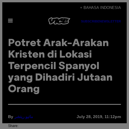
Skip
+ BAHASA INDONESIA
to
Open
content
SUBSCRIBE
NEWSLETTER
Menu
Potret Arak-Arakan
Kristen di Lokasi
Terpencil Spanyol
yang Dihadiri Jutaan
Orang
By
July 28, 2019, 11:12pm
ماتيو ريتشر
Share: