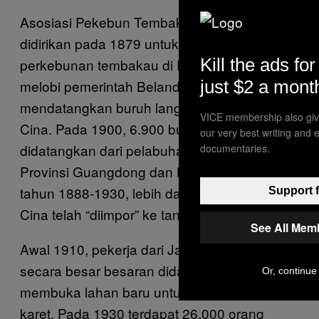
Asosiasi Pekebun Tembakau Deli juga
didirikan pada 1879 untuk memonopoli
Kill the ads for
perkebunan tembakau di Deli. Cremer juga
just $2 a mont
melobi pemerintah Belanda agar
mendatangkan buruh langsung dari daratan
VICE membership also giv
Cina. Pada 1900, 6.900 buruh langsung
our very best writing and 
didatangkan dari pelabuhan Swatow di
documentaries.
Provinsi Guangdong dan Hong Kong. Dari
tahun 1888-1930, lebih dari 200.000 buruh
Support f
Cina telah “diimpor” ke tanah Deli.
See All Mem
Awal 1910, pekerja dari Jawa juga mulai
secara besar besaran didatangkan untuk
Or, continue 
membuka lahan baru untuk perkebunan
karet. Pada 1930 terdapat 26.000 orang