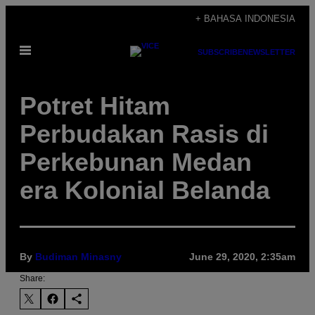
Skip
+ BAHASA INDONESIA
to
Open
content
SUBSCRIBE
NEWSLETTER
Menu
Potret Hitam
Perbudakan Rasis di
Perkebunan Medan
era Kolonial Belanda
By
Budiman Minasny
June 29, 2020, 2:35am
Share: