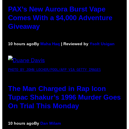
PAX’s New Aurora Burst Vape
Comes With a $4,000 Adventure
Giveaway
10 hours ago
By
Maha Haq
| Reviewed by
Ysolt Usigan
PHOTO BY JOHN LOCHER/POOL/AFP VIA GETTY IMAGES
The Man Charged in Rap Icon
Tupac Shakur’s 1996 Murder Goes
On Trial This Monday
10 hours ago
By
Dan Milam