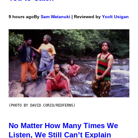
9 hours ago
By
Sam Watanuki
| Reviewed by
Ysolt Usigan
(PHOTO BY DAVID CORIO/REDFERNS)
No Matter How Many Times We
Listen, We Still Can’t Explain