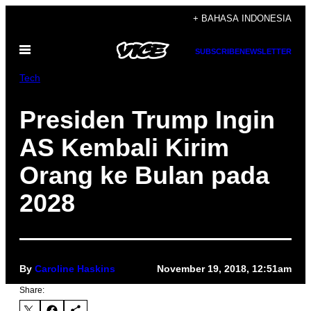
Skip
+ BAHASA INDONESIA
to
Open
content
SUBSCRIBE
NEWSLETTER
Menu
Tech
Presiden Trump Ingin
AS Kembali Kirim
Orang ke Bulan pada
2028
By
Caroline Haskins
November 19, 2018, 12:51am
Share: