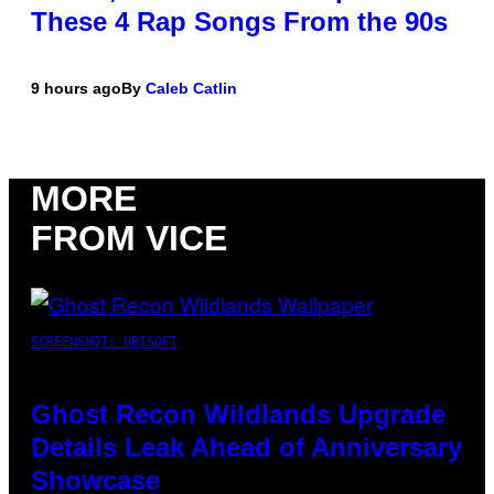
These 4 Rap Songs From the 90s
9 hours ago
By
Caleb Catlin
MORE
FROM VICE
SCREENSHOT: UBISOFT
Ghost Recon Wildlands Upgrade
Details Leak Ahead of Anniversary
Showcase