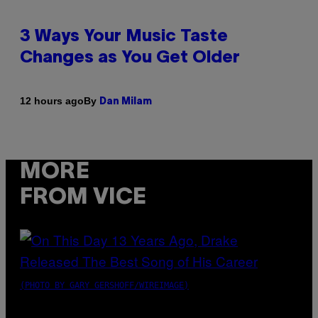
3 Ways Your Music Taste
Changes as You Get Older
By
12 hours ago
Dan Milam
MORE
FROM VICE
(PHOTO BY GARY GERSHOFF/WIREIMAGE)