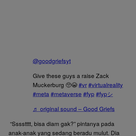
@goodgriefsyt
Give these guys a raise Zack
Muckerburg 🥺😭
#vr
#virtualreality
#meta
#metaverse
#fyp
#fypシ
♬ original sound – Good Griefs
“Sssstttt, bisa diam gak?” pintanya pada
anak-anak yang sedang beradu mulut. Dia