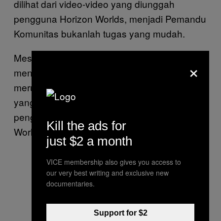
dilihat dari video-video yang diunggah
pengguna Horizon Worlds, menjadi Pemandu
Komunitas bukanlah tugas yang mudah.
Meski @vrpranksters sepertinya cuma
×
menjadi saksi mata di situasi tadi, akun itu
merupakan satu dari sekian banyaknya akun
yang didedikasikan untuk mengerjai
pengguna dan Pemandu Komunitas Horizon
Kill the ads for
Worlds.
just $2 a month
VICE membership also gives you access to
our very best writing and exclusive new
documentaries.
Support for $2