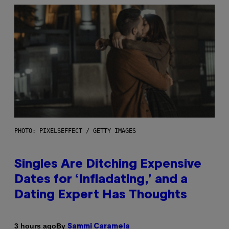
PHOTO: PIXELSEFFECT / GETTY IMAGES
Singles Are Ditching Expensive
Dates for ‘Infladating,’ and a
Dating Expert Has Thoughts
By
3 hours ago
Sammi Caramela