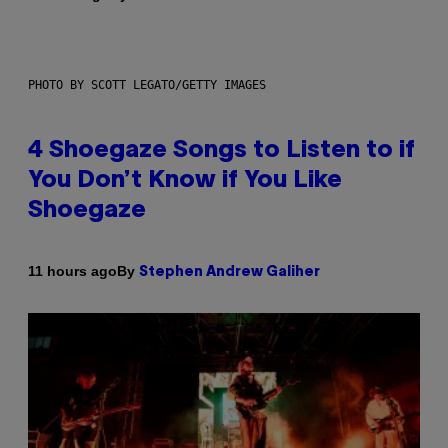
PHOTO BY SCOTT LEGATO/GETTY IMAGES
4 Shoegaze Songs to Listen to if
You Don’t Know if You Like
Shoegaze
By
11 hours ago
Stephen Andrew Galiher