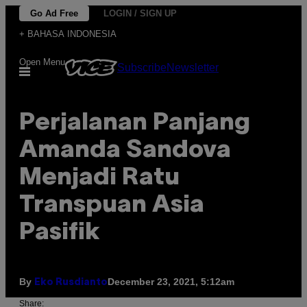
Skip
Go Ad Free
LOGIN / SIGN UP
to
+ BAHASA INDONESIA
content
Open Menu
Subscribe
Newsletter
Perjalanan Panjang
Amanda Sandova
Menjadi Ratu
Transpuan Asia
Pasifik
By
December 23, 2021, 5:12am
Eko Rusdianto
Share: