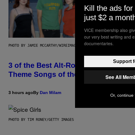
Kill the ads for
just $2 a mont
VICE membership also giv
our very best writing and 
documentaries.
PHOTO BY JAMIE MCCARTHY/WIREIMAGE
Support f
3 of the Best Alt-Rock Television
Theme Songs of the 2000s
See All Mem
3 hours ago
By
Dan Milam
Or, continue 
PHOTO BY TIM RONEY/GETTY IMAGES