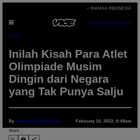
Skip
+ BAHASA INDONESIA
to
Open
content
SUBSCRIBE
NEWSLETTER
Menu
Pulse
Inilah Kisah Para Atlet
Olimpiade Musim
Dingin dari Negara
yang Tak Punya Salju
By
Hanako Montgomery
February 10, 2022, 6:49am
Share: