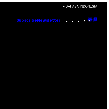
+ BAHASA INDONESIA
Instagram
TikTok
YouTube
Google
Goog
Subscribe
Newsletter
Discove
Top
Posts