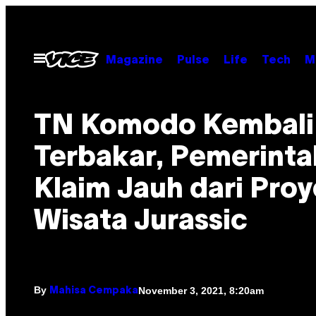
Skip
to
content
Open
Magazine
Pulse
Life
Tech
M
Menu
TN Komodo Kembali
Terbakar, Pemerinta
Klaim Jauh dari Pro
Wisata Jurassic
By
November 3, 2021, 8:20am
Mahisa Cempaka