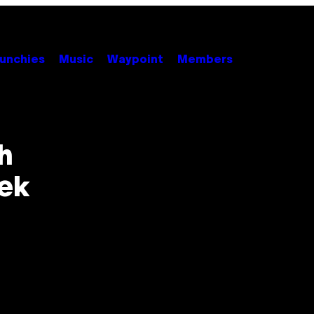
unchies
Music
Waypoint
Members
h
yek