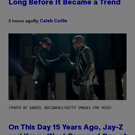
Long Before It Became a Trend
By
3 hours ago
Caleb Catlin
(PHOTO BY DANIEL BOCZARSKI/GETTY IMAGES FOR VEVO)
On This Day 15 Years Ago, Jay-Z