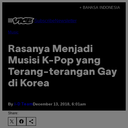
Skip
+ BAHASA INDONESIA
to
Open
Subscribe
Newsletter
content
Menu
Music
Rasanya Menjadi
Musisi K-Pop yang
Terang-terangan Gay
di Korea
By
December 13, 2018, 6:01am
i-D Team
Share: