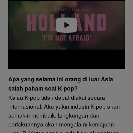
v
i
d
e
o
Apa yang selama ini orang di luar Asia
salah paham soal K-pop?
Kalau K-pop tidak dapat diakui secara
internasional. Aku yakin industri K-pop akan
semakin membaik. Lingkungan dan
perlakuannya akan mengalami kemajuan
juga. Di Korea sendiri, ada banyak seniman