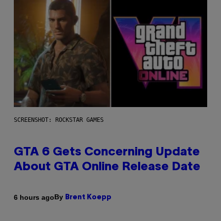
SCREENSHOT: ROCKSTAR GAMES
GTA 6 Gets Concerning Update
About GTA Online Release Date
By
6 hours ago
Brent Koepp