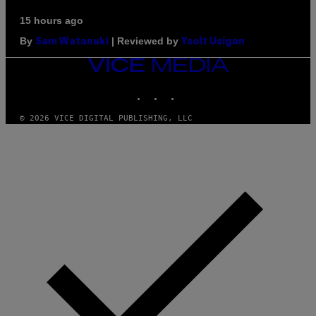
15 hours ago
By
| Reviewed by
Sam Watanuki
Ysolt Usigan
VICE
MEDIA
INSTAGRAM
TIKTOK
YOUTUBE
© 2026 VICE DIGITAL PUBLISHING, LLC