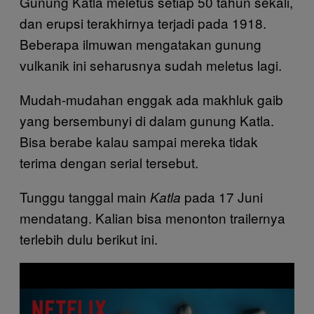
Gunung Katla meletus setiap 50 tahun sekali,
dan erupsi terakhirnya terjadi pada 1918.
Beberapa ilmuwan mengatakan gunung
vulkanik ini seharusnya sudah meletus lagi.
Mudah-mudahan enggak ada makhluk gaib
yang bersembunyi di dalam gunung Katla.
Bisa berabe kalau sampai mereka tidak
terima dengan serial tersebut.
Tunggu tanggal main
pada 17 Juni
Katla
mendatang. Kalian bisa menonton trailernya
terlebih dulu berikut ini.
P
l
a
y
v