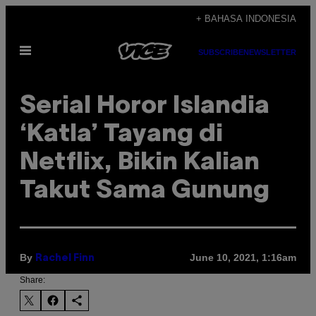
Skip
+ BAHASA INDONESIA
to
Open
content
SUBSCRIBE
NEWSLETTER
Menu
Serial Horor Islandia
‘Katla’ Tayang di
Netflix, Bikin Kalian
Takut Sama Gunung
By
June 10, 2021, 1:16am
Rachel Finn
Share: