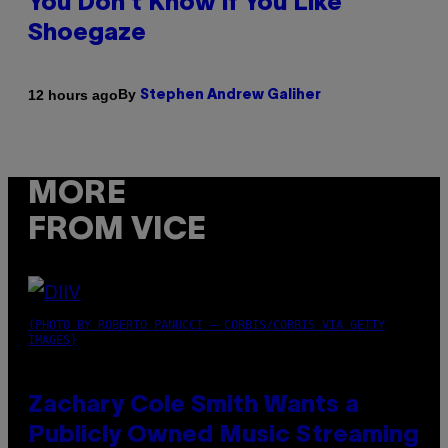
You Don’t Know if You Like
Shoegaze
By
12 hours ago
Stephen Andrew Galiher
MORE
FROM VICE
(PHOTO BY ROBERTO PANUCCI – CORBIS/CORBIS VIA GETTY
IMAGES)
Zachary Cole Smith Wants a
Publicly Owned Music Streaming