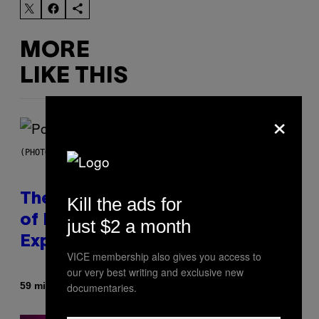
MORE
LIKE THIS
×
(PHOTO BY JO HALE/GETTY IMAGES)
The Entire Emotional Spectrum
Kill the ads for
of Having a Sibling Can Be
just $2 a month
Explained in Just 4 Pop Songs
VICE membership also gives you access to
our very best writing and exclusive new
By
59 minutes ago
documentaries.
Lauren Boisvert