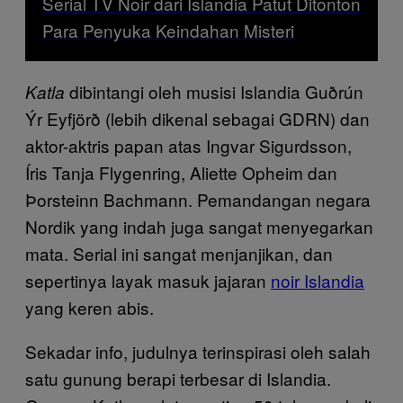
Serial TV Noir dari Islandia Patut Ditonton
Para Penyuka Keindahan Misteri
dibintangi oleh musisi Islandia Guðrún
Katla
Ýr Eyfjörð (lebih dikenal sebagai GDRN) dan
aktor-aktris papan atas Ingvar Sigurdsson,
Íris Tanja Flygenring, Aliette Opheim dan
Þorsteinn Bachmann. Pemandangan negara
Nordik yang indah juga sangat menyegarkan
mata. Serial ini sangat menjanjikan, dan
sepertinya layak masuk jajaran
noir Islandia
yang keren abis.
Sekadar info, judulnya terinspirasi oleh salah
satu gunung berapi terbesar di Islandia.