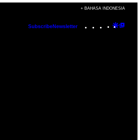
+ BAHASA INDONESIA
Instagram
TikTok
YouTube
Google
Googl
Subscribe
Newsletter
Discover
Top
Posts