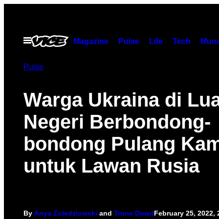
Skip
to
content
Open
Magazine
Pulse
Life
Tech
Munc
Menu
Pulse
Warga Ukraina di Lu
Negeri Berbondong-
bondong Pulang Ka
untuk Lawan Rusia
By
Anya Zoledziowski
and
Trone Dowd
February 25, 2022,