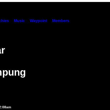
hies
Music
Waypoint
Members
ar
mpung
 2:08am