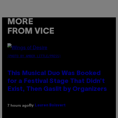
MORE
FROM VICE
(PHOTO BY AMBER LITTLE/PRESS)
This Musical Duo Was Booked
for a Festival Stage That Didn’t
Exist, Then Gaslit by Organizers
By
7 hours ago
Lauren Boisvert