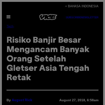
Skip
+ BAHASA INDONESIA
to
Open
content
SUBSCRIBE
NEWSLETTER
Menu
Tech
Risiko Banjir Besar
Mengancam Banyak
Orang Setelah
Gletser Asia Tengah
Retak
By
August 27, 2018, 6:58am
August Rick