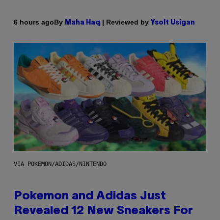
By
| Reviewed by
6 hours ago
Maha Haq
Ysolt Usigan
VIA POKEMON/ADIDAS/NINTENDO
Pokemon and Adidas Just
Revealed 12 New Sneakers For