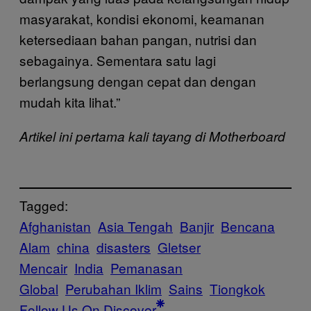
masyarakat, kondisi ekonomi, keamanan
ketersediaan bahan pangan, nutrisi dan
sebagainya. Sementara satu lagi
berlangsung dengan cepat dan dengan
mudah kita lihat.”
Artikel ini pertama kali tayang di Motherboard
Tagged:
Afghanistan
Asia Tengah
Banjir
Bencana
Alam
china
disasters
Gletser
Mencair
India
Pemanasan
Global
Perubahan Iklim
Sains
Tiongkok
Follow Us On Discover