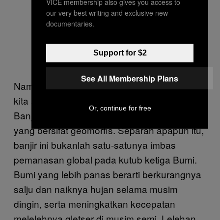
VICE membership also gives you access to
our very best writing and exclusive new
documentaries.
Support for $2
See All Membership Plans
Namun, apapun yang terjadi, pemahaman
kita akan kawasan ini mutlak diperlukan.
Or, continue for free
Banjir akibat pecahan gletser adalah kejadian
yang bersifat geomorfis. Separah apapun itu,
banjir ini bukanlah satu-satunya imbas
pemanasan global pada kutub ketiga Bumi.
Bumi yang lebih panas berarti berkurangnya
salju dan naiknya hujan selama musim
dingin, serta meningkatkan kecepatan
melelehnya gletser di musim semi. Lelehan