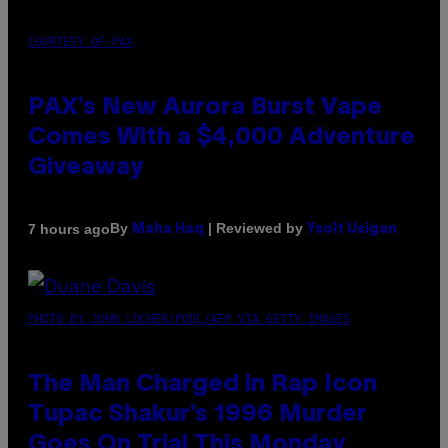
COURTESY OF PAX
PAX’s New Aurora Burst Vape
Comes With a $4,000 Adventure
Giveaway
By
| Reviewed by
7 hours ago
Maha Haq
Ysolt Usigan
PHOTO BY JOHN LOCHER/POOL/AFP VIA GETTY IMAGES
The Man Charged in Rap Icon
Tupac Shakur’s 1996 Murder
Goes On Trial This Monday