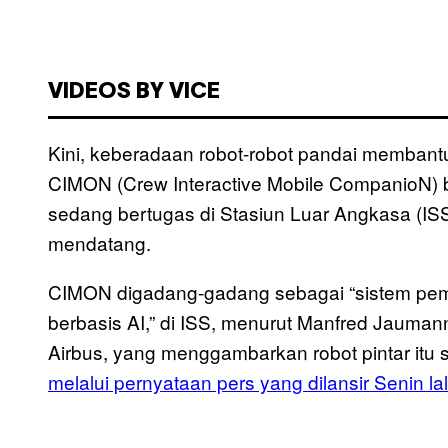
VIDEOS BY VICE
Kini, keberadaan robot-robot pandai membant
CIMON (Crew Interactive Mobile CompanioN) b
sedang bertugas di Stasiun Luar Angkasa (ISS
mendatang.
CIMON digadang-gadang sebagai “sistem pem
berbasis AI,” di ISS, menurut Manfred Jaumann
Airbus, yang menggambarkan robot pintar itu
melalui pernyataan pers yang dilansir Senin la