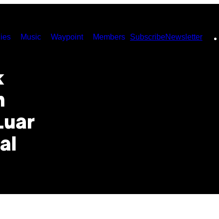
ies
Music
Waypoint
Members
Subscribe
Newsletter
k
n
Luar
al