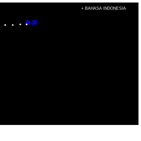
+ BAHASA INDONESIA
Instagram
TikTok
YouTube
Google
Google
Discover
Top
Posts