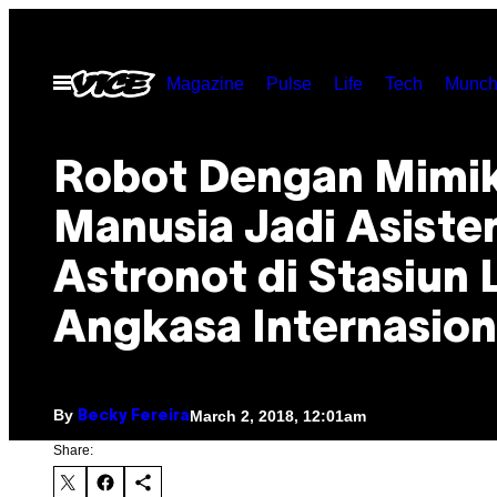
Skip
to
Open
Magazine
Pulse
Life
Tech
Munch
content
Menu
Robot Dengan Mimi
Manusia Jadi Asiste
Astronot di Stasiun 
Angkasa Internasion
By
March 2, 2018, 12:01am
Becky Fereira
Share: