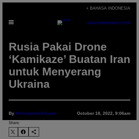
Skip
+ BAHASA INDONESIA
to
Open
content
SUBSCRIBE
NEWSLETTER
Menu
Rusia Pakai Drone
‘Kamikaze’ Buatan Iran
untuk Menyerang
Ukraina
By
Mohammed Rasool
October 18, 2022, 9:06am
Share: