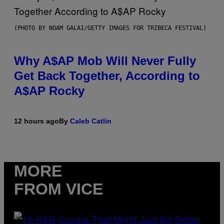
(PHOTO BY NOAM GALAI/GETTY IMAGES FOR TRIBECA FESTIVAL)
Why A$AP Mob Will Never Fully
Get Back Together, According to
A$AP Rocky
12 hours ago
By
Caleb Catlin
MORE
FROM VICE