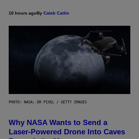
10 hours ago
By
Caleb Catlin
PHOTO: NASA; DR PIXEL / GETTY IMAGES
Why NASA Wants to Send a
Laser-Powered Drone Into Caves