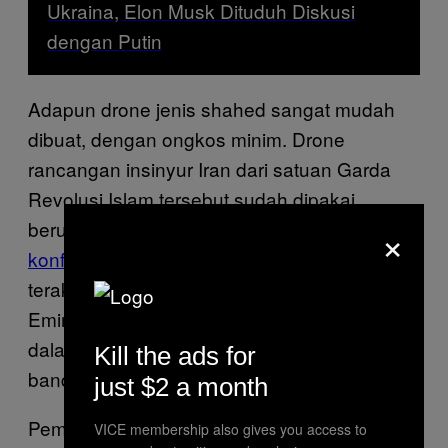
Ukraina, Elon Musk Dituduh Diskusi
dengan Putin
Adapun drone jenis shahed sangat mudah
dibuat, dengan ongkos minim. Drone
rancangan insinyur Iran dari satuan Garda
Revolusi Islam tersebut sudah dipakai
×
berulangkali oleh berbagai pihak
dalam
konflik di Timur Tengah
, sejak 5 tahun
terakhir, mencakup wilayah Arab Saudi, Uni
Emirat Arab, serta Irak. Drone serupa dipakai
dalam insiden penyerangan kilang minyak,
Kill the ads for
bandara, hingga target militer.
just $2 a month
Pemerintah Amerika Serikat dilaporkan
VICE membership also gives you access to