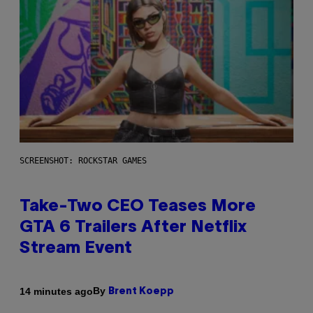
SCREENSHOT: ROCKSTAR GAMES
Take-Two CEO Teases More
GTA 6 Trailers After Netflix
Stream Event
By
14 minutes ago
Brent Koepp