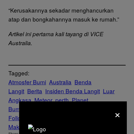
“Kerusakannya sekadar menghancurkan
atap dan bongkahannya masuk ke rumah.”
Artikel ini pertama kali tayang di VICE
Australia.
Tagged:
Atmosfer Bumi
Australia
Benda
Langit
Berita
Insiden Benda Langit
Luar
Angkasa
Meteor
perth
Planet
×
Bumi
Space
video viral
Follow Us On Discover
Make Us Preferred In Top Stories
Share: