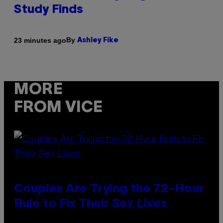
Study Finds
By
23 minutes ago
Ashley Fike
MORE
FROM VICE
Couples Are Trying the 72-Hour
Rule to Fix Their Sex Lives