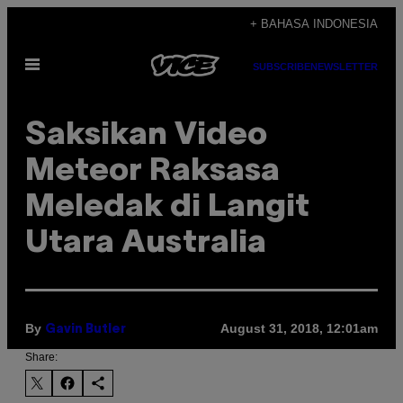
Skip
+ BAHASA INDONESIA
to
Open
content
SUBSCRIBE
NEWSLETTER
Menu
Saksikan Video
Meteor Raksasa
Meledak di Langit
Utara Australia
By
August 31, 2018, 12:01am
Gavin Butler
Share: