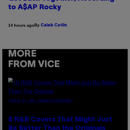
to A$AP Rocky
By
14 hours ago
Caleb Catlin
MORE
FROM VICE
(PHOTO BY EBET ROBERTS/REDFERNS)
8 R&B Covers That Might Just
Be Better Than the Originals