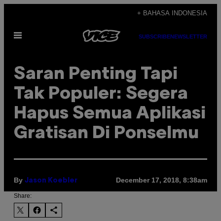
Skip
+ BAHASA INDONESIA
to
Open
content
SUBSCRIBE
NEWSLETTER
Menu
Saran Penting Tapi
Tak Populer: Segera
Hapus Semua Aplikasi
Gratisan Di Ponselmu
By
December 17, 2018, 8:38am
Jason Koebler
Share: