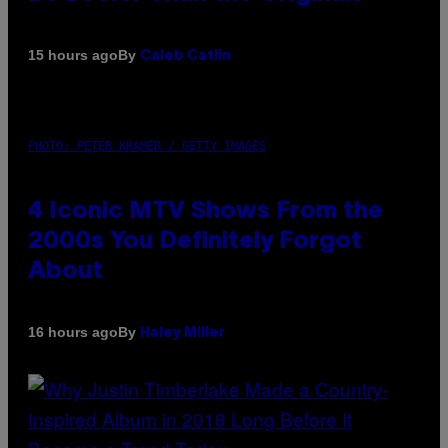
By
15 hours ago
Caleb Catlin
PHOTO: PETER KRAMER / GETTY IMAGES
4 Iconic MTV Shows From the
2000s You Definitely Forgot
About
By
16 hours ago
Haley Miller