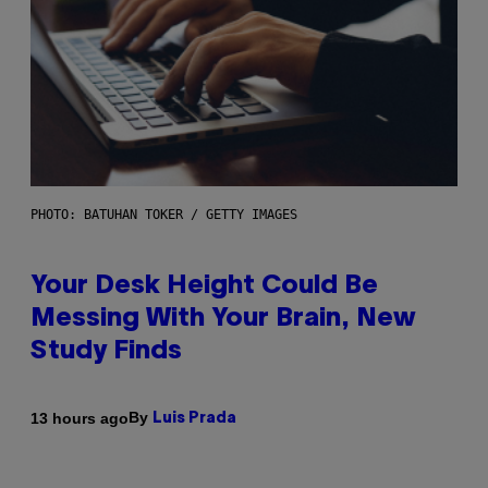
PHOTO: BATUHAN TOKER / GETTY IMAGES
Your Desk Height Could Be
Messing With Your Brain, New
Study Finds
By
13 hours ago
Luis Prada