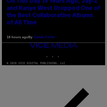
On This Day 15 Years Ago, Jay-Z
and Kanye West Dropped One of
the Best Collaborative Albums
of All Time
By
18 hours ago
Caleb Catlin
VICE
MEDIA
INSTAGRAM
TIKTOK
YOUTUBE
© 2026 VICE DIGITAL PUBLISHING, LLC