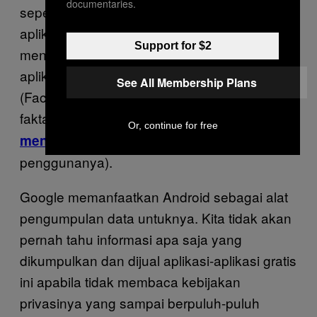
documentaries.
seperti itu. Facebook dan rangkaian
aplikasinya (Instagram, Messenger, dll.)
Support for $2
mengumpulkan data dari kebiasaanmu di
aplikasi dan langsung dari ponselmu
See All Membership Plans
(Facebook mati-matian menyembunyikan
fakta bahwa
aplikasinya di Android
Or, continue for free
mengumpulkan data log panggilan
penggunanya).
Google memanfaatkan Android sebagai alat
pengumpulan data untuknya. Kita tidak akan
pernah tahu informasi apa saja yang
dikumpulkan dan dijual aplikasi-aplikasi gratis
ini apabila tidak membaca kebijakan
privasinya yang sampai berpuluh-puluh