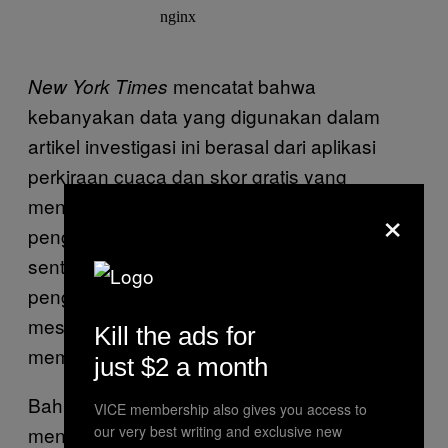
mencatat bahwa
New York Times
kebanyakan data yang digunakan dalam
artikel investigasi ini berasal dari aplikasi
perkiraan cuaca dan skor gratis yang
mendeanonimkan dan menjual data
×
penggunanya. Ratusan aplikasi game,
senter, dan podcast gratis meminta izin
pengguna untuk memonetisasi datanya,
meskipun mereka sebenarnya tidak begitu
Kill the ads for
memerlukan izin apa pun.
just $2 a month
Bahkan aplikasi yang tidak sembarangan
VICE membership also gives you access to
our very best writing and exclusive new
mengambil data juga seringnya berfungsi