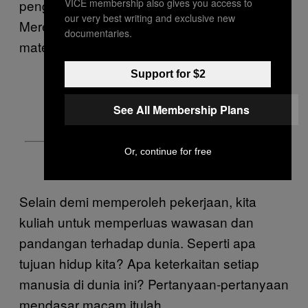
VICE membership also gives you access to
pengalamannya saat sedang mengajar.
our very best writing and exclusive new
Mereka tidak perlu terus-terusan mengajari
documentaries.
materi kuliah saja.
Support for $2
See All Membership Plans
Or, continue for free
Selain demi memperoleh pekerjaan, kita
kuliah untuk memperluas wawasan dan
pandangan terhadap dunia. Seperti apa
tujuan hidup kita? Apa keterkaitan setiap
manusia di dunia ini? Pertanyaan-pertanyaan
mendasar macam itulah.