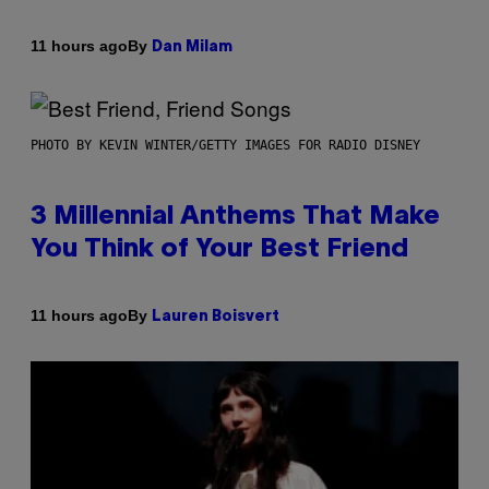
By
11 hours ago
Dan Milam
PHOTO BY KEVIN WINTER/GETTY IMAGES FOR RADIO DISNEY
3 Millennial Anthems That Make
You Think of Your Best Friend
By
11 hours ago
Lauren Boisvert