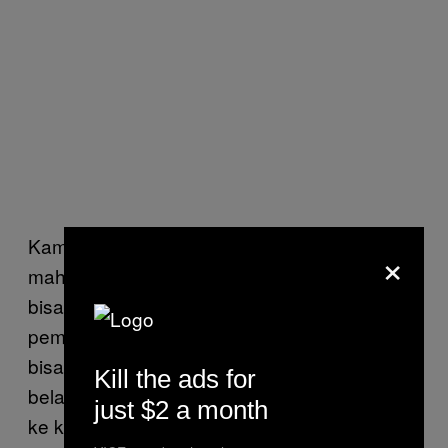
Kamu juga bisa belajar langsung dari
×
mahasiswa lain saat sedang di kelas; kamu
bisa mencatat bagaimana pendapat atau
pemahaman mereka akan suatu hal. Kamu
bisa cari tahu asal mereka, latar
Kill the ads for
belakangnya, atau apa yang mereka bawa
just $2 a month
ke kelas. Selain itu, dosen bisa menceritakan