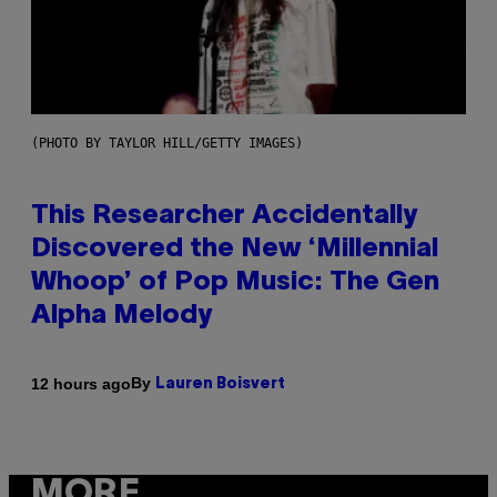
(PHOTO BY TAYLOR HILL/GETTY IMAGES)
This Researcher Accidentally
Discovered the New ‘Millennial
Whoop’ of Pop Music: The Gen
Alpha Melody
By
12 hours ago
Lauren Boisvert
MORE