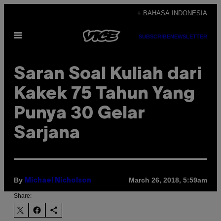
Skip
+ BAHASA INDONESIA
to
Open
content
SUBSCRIBE
NEWSLETTER
Menu
Saran Soal Kuliah dari
Kakek 75 Tahun Yang
Punya 30 Gelar
Sarjana
By
March 26, 2018, 5:59am
Michael Nicholson
Share: