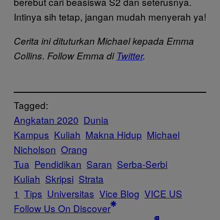
berebut cari beasiswa S2 dan seterusnya.
Intinya sih tetap, jangan mudah menyerah ya!
Cerita ini dituturkan Michael kepada Emma
Collins. Follow Emma di
Twitter
.
Tagged:
Angkatan 2020
Dunia
Kampus
Kuliah
Makna Hidup
Michael
Nicholson
Orang
Tua
Pendidikan
Saran
Serba-Serbi
Kuliah
Skripsi
Strata
1
Tips
Universitas
Vice Blog
VICE US
Follow Us On Discover