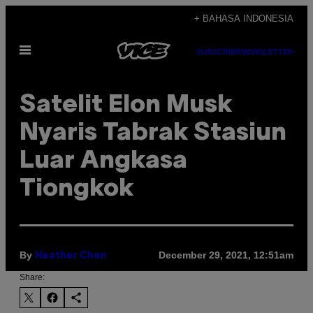
Skip
+ BAHASA INDONESIA
to
Open
content
SUBSCRIBE
NEWSLETTER
Menu
Satelit Elon Musk
Nyaris Tabrak Stasiun
Luar Angkasa
Tiongkok
By
December 29, 2021, 12:51am
Heather Chen
Share: