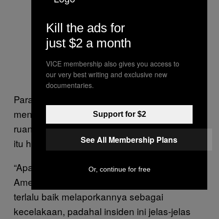
Kill the ads for
just $2 a month
VICE membership also gives you access to
our very best writing and exclusive new
documentaries.
Para pengguna situs mikroblog Weibo
menuduh satelit Starlink “senjata perang
Support for $2
ruang angkasa Amerika” dan menganggap
See All Membership Plans
itu hanya “sampah luar angkasa”.
“Apa yang bisa diharapkan dari miliarder
Or, continue for free
Amerika yang arogan? Tiongkok sudah
terlalu baik melaporkannya sebagai
kecelakaan, padahal insiden ini jelas-jelas