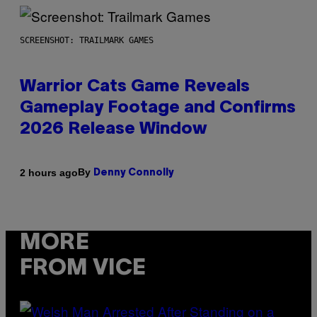
SCREENSHOT: TRAILMARK GAMES
Warrior Cats Game Reveals
Gameplay Footage and Confirms
2026 Release Window
By
2 hours ago
Denny Connolly
MORE
FROM VICE