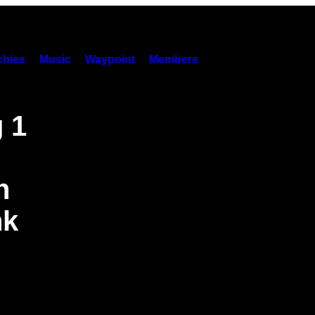
hies
Music
Waypoint
Members
 1
n
nk