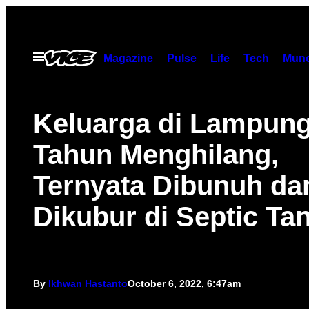
Skip
to
content
Open
Magazine
Pulse
Life
Tech
Munc
Menu
Keluarga di Lampung
Tahun Menghilang,
Ternyata Dibunuh da
Dikubur di Septic Ta
By
Ikhwan Hastanto
October 6, 2022, 6:47am