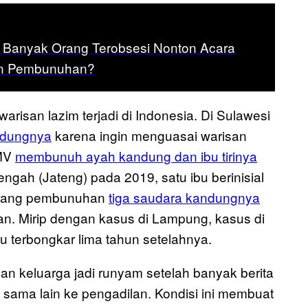
 Banyak Orang Terobsesi Nonton Acara
an Pembunuhan?
arisan lazim terjadi di Indonesia. Di Sulawesi
ndungnya
karena ingin menguasai warisan
 MV
membunuh ayah kandung dan ibu tirinya
ngah (Jateng) pada 2019, satu ibu berinisial
dalang pembunuhan
tiga saudara kandungnya
n. Mirip dengan kasus di Lampung, kasus di
u terbongkar lima tahun setelahnya.
gan keluarga jadi runyam setelah banyak berita
 sama lain ke pengadilan. Kondisi ini membuat