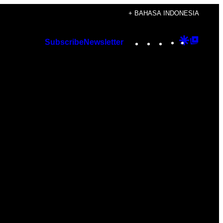
+ BAHASA INDONESIA
Instagram
TikTok
YouTube
Google
Googl
Subscribe
Newsletter
Discover
Top
Posts