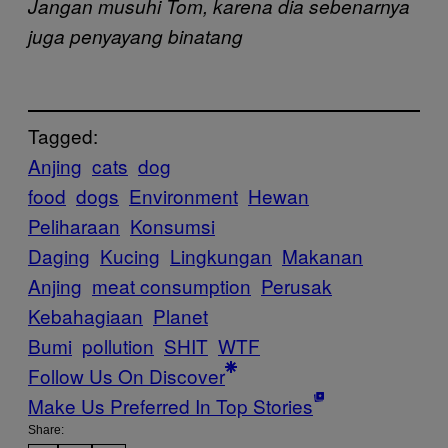
Jangan musuhi Tom, karena dia sebenarnya
juga penyayang binatang
Tagged:
Anjing
cats
dog
food
dogs
Environment
Hewan
Peliharaan
Konsumsi
Daging
Kucing
Lingkungan
Makanan
Anjing
meat consumption
Perusak
Kebahagiaan
Planet
Bumi
pollution
SHIT
WTF
Follow Us On Discover
Make Us Preferred In Top Stories
Share: