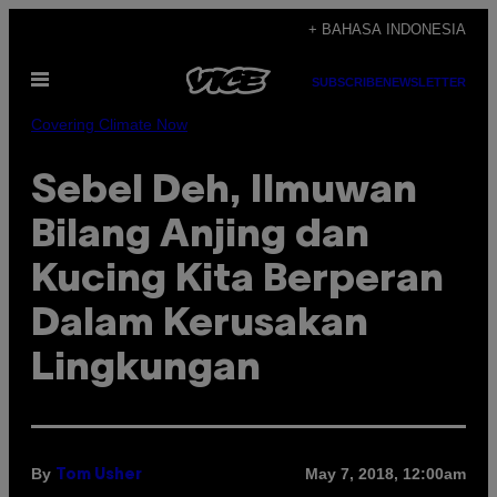
Skip
+ BAHASA INDONESIA
to
Open
content
SUBSCRIBE
NEWSLETTER
Menu
Covering Climate Now
Sebel Deh, Ilmuwan
Bilang Anjing dan
Kucing Kita Berperan
Dalam Kerusakan
Lingkungan
By
May 7, 2018, 12:00am
Tom Usher