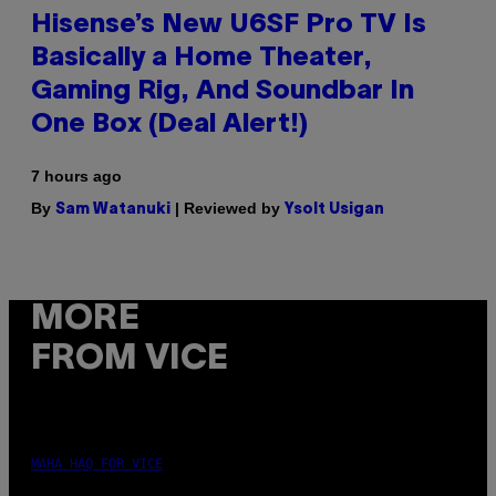
Hisense’s New U6SF Pro TV Is
Basically a Home Theater,
Gaming Rig, And Soundbar In
One Box (Deal Alert!)
7 hours ago
By
| Reviewed by
Sam Watanuki
Ysolt Usigan
MORE
FROM VICE
MAHA HAQ FOR VICE