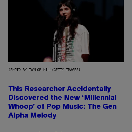
(PHOTO BY TAYLOR HILL/GETTY IMAGES)
This Researcher Accidentally
Discovered the New ‘Millennial
Whoop’ of Pop Music: The Gen
Alpha Melody