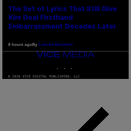
The Set of Lyrics That Still Give
Kim Deal Firsthand
Embarrassment Decades Later
By
8 hours ago
Lauren Boisvert
VICE
MEDIA
INSTAGRAM
TIKTOK
YOUTUBE
© 2026 VICE DIGITAL PUBLISHING, LLC