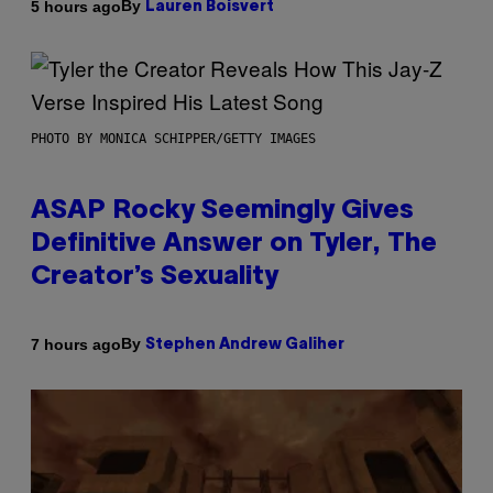
By
5 hours ago
Lauren Boisvert
PHOTO BY MONICA SCHIPPER/GETTY IMAGES
ASAP Rocky Seemingly Gives
Definitive Answer on Tyler, The
Creator’s Sexuality
By
7 hours ago
Stephen Andrew Galiher