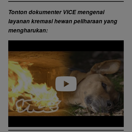
Tonton dokumenter VICE mengenai
layanan kremasi hewan peliharaan yang
mengharukan:
P
l
a
y
v
i
d
e
o