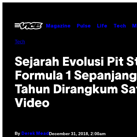
Skip
to
content
Open
Magazine
Pulse
Life
Tech
M
Menu
Tech
Sejarah Evolusi Pit 
Formula 1 Sepanjang
Tahun Dirangkum Sa
Video
By
December 31, 2018, 2:00am
Derek Mead