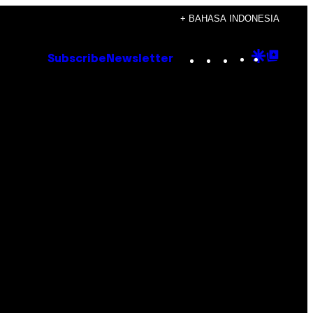
+ BAHASA INDONESIA
Instagram
TikTok
YouTube
Google
Goog
Subscribe
Newsletter
Discove
Top
Posts