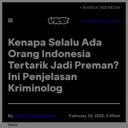
Skip
+ BAHASA INDONESIA
to
Open
content
SUBSCRIBE
NEWSLETTER
Menu
Kenapa Selalu Ada
Orang Indonesia
Tertarik Jadi Preman?
Ini Penjelasan
Kriminolog
By
February 18, 2022, 2:00am
Bhakti Eko Nugroho
Share: