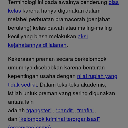
Terminologi ini pada awalnya cenderung
bias
kelas
karena hanya digunakan dalam
melabel perbuatan bramacorah (penjahat
berulang) kelas bawah atau maling-maling
kecil yang biasa melakukan
aksi
kejahatannya di jalanan
.
Kekerasan preman secara berkelompok
umumnya disebabkan karena benturan
kepentingan usaha dengan
nilai rupiah yang
tidak sedikit
. Dalam teks-teks akademis,
istilah untuk preman yang sering digunakan
antara lain
adalah
“gangster”
,
“bandit”
,
“mafia”
,
dan
“kelompok kriminal terorganisasi”
(
)
.
organized crime