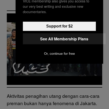
VICE membership also gives you access to
our very best writing and exclusive new
documentaries.
P
l
a
Support for $2
y
v
i
d
See All Membership Plans
e
o
Or, continue for free
Aktivitas penagihan utang dengan cara-cara
preman bukan hanya fenomena di Jakarta.