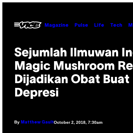
Skip
to
content
Open
Magazine
Pulse
Life
Tech
M
Menu
Sejumlah Ilmuwan In
Magic Mushroom Re
Dijadikan Obat Buat
Depresi
By
October 2, 2018, 7:30am
Matthew Gault