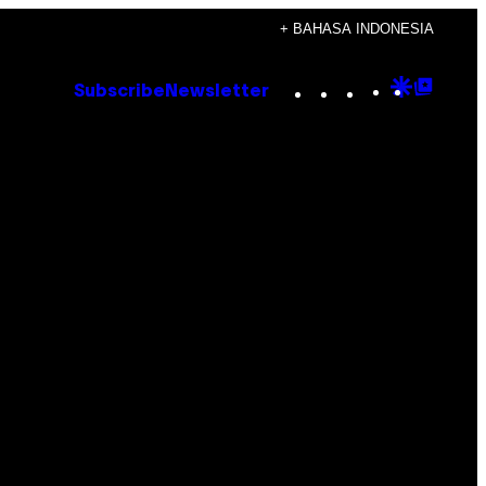
+ BAHASA INDONESIA
Instagram
TikTok
YouTube
Google
Goog
Subscribe
Newsletter
Discove
Top
Posts