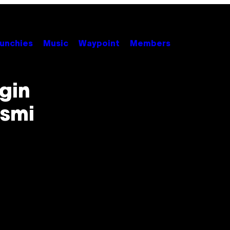
unchies
Music
Waypoint
Members
gin
smi