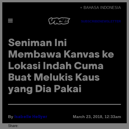
Skip
+ BAHASA INDONESIA
to
Open
content
SUBSCRIBE
NEWSLETTER
Menu
Seniman Ini
Membawa Kanvas ke
Lokasi Indah Cuma
Buat Melukis Kaus
yang Dia Pakai
By
March 23, 2018, 12:33am
Isabelle Hellyer
Share: