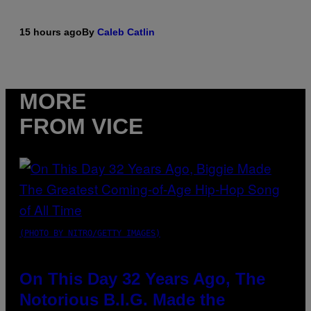
15 hours ago
By
Caleb Catlin
MORE
FROM VICE
(PHOTO BY NITRO/GETTY IMAGES)
On This Day 32 Years Ago, The
Notorious B.I.G. Made the