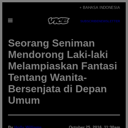
Skip
+ BAHASA INDONESIA
to
Open
content
SUBSCRIBE
NEWSLETTER
Menu
Seorang Seniman
Mendorong Laki-laki
Melampiaskan Fantasi
Tentang Wanita-
Bersenjata di Depan
Umum
By
Holly Williams
October 25, 2016, 11:30am