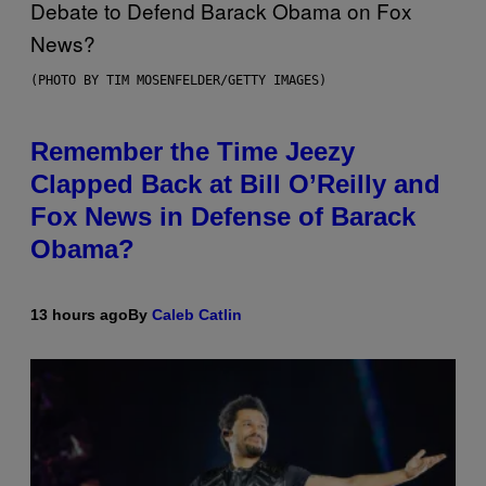
(PHOTO BY TIM MOSENFELDER/GETTY IMAGES)
Remember the Time Jeezy
Clapped Back at Bill O’Reilly and
Fox News in Defense of Barack
Obama?
13 hours ago
By
Caleb Catlin