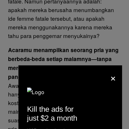
fatale. Namun pertanyaannya adalah:
apakah mereka berusaha menumbangkan
ide femme fatale tersebut, atau apakah
mereka menggunakannya karena mereka
tahu para penggemar menyukainya?
Acaramu menampilkan seorang pria yang
berbeda-beda setiap malamnya—tanpa
mereka melihat naskah sebelum naik
×
panggung. Gimana tuh rasanya?
Awalnya seru. Kebanyakan pria paling-paling
hanya diharuskan untuk mengenakan
kostum koboi, main-main dengan pistol
Kill the ads for
mainan, iseng aja. Namun kemudian
just $2 a month
suasananya makin serius dan saya meminta
pria-pria tersebut melakukan aksi-aksi