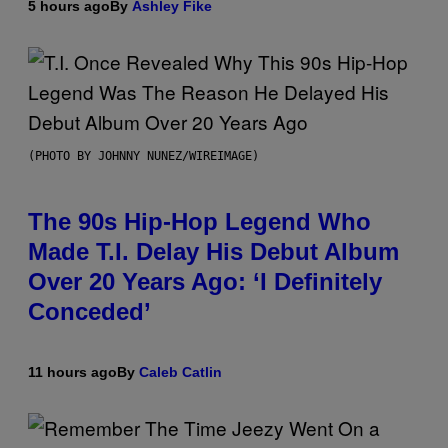
5 hours ago
By
Ashley Fike
(PHOTO BY JOHNNY NUNEZ/WIREIMAGE)
The 90s Hip-Hop Legend Who
Made T.I. Delay His Debut Album
Over 20 Years Ago: ‘I Definitely
Conceded’
11 hours ago
By
Caleb Catlin