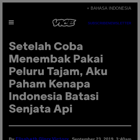
Skip
+ BAHASA INDONESIA
to
Open
content
SUBSCRIBE
NEWSLETTER
Menu
Setelah Coba
Menembak Pakai
Peluru Tajam, Aku
Paham Kenapa
Indonesia Batasi
Senjata Api
By
September 23, 2019, 3:40am
Elisabeth Glory Victory