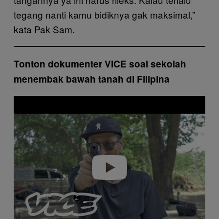
tegang nanti kamu bidiknya gak maksimal,”
kata Pak Sam.
Tonton dokumenter VICE soal sekolah
menembak bawah tanah di Filipina
P
l
a
y
v
i
d
e
o