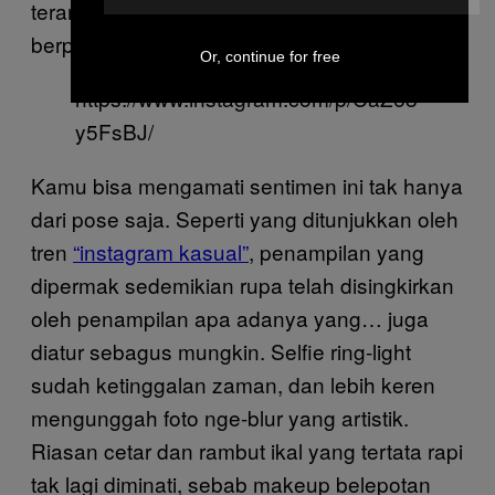
terang-terangan berdandan
dan
flawless
berpose sekeren mungkin.
Or, continue for free
https://www.instagram.com/p/CaZ68
y5FsBJ/
Kamu bisa mengamati sentimen ini tak hanya
dari pose saja. Seperti yang ditunjukkan oleh
tren
“instagram kasual”
, penampilan yang
dipermak sedemikian rupa telah disingkirkan
oleh penampilan apa adanya yang… juga
diatur sebagus mungkin. Selfie ring-light
sudah ketinggalan zaman, dan lebih keren
mengunggah foto nge-blur yang artistik.
Riasan cetar dan rambut ikal yang tertata rapi
tak lagi diminati, sebab makeup belepotan