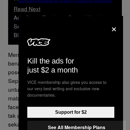
Read Next
Ada Orang Terobsesi Punya Wajah
×
Seperti Filter Instagram, Inilah Perkiraan
Biayanya
Menariknya, ekspresi cemberut tidak benar-
Kill the ads for
benar meninggalkan tujuan material dari
just $2 a month
pose-pose yang sudah ada sebelumnya.
Seperti duck face, pose ini dimaksudkan
VICE membership also gives you access to
untuk memamerkan bibir seksi dan lirikan
our very best writing and exclusive new
documentaries.
mata yang menggoda. Berbeda dari duck
face, keinginan itu disampaikan secara acuh
Support for $2
tak acuh. Bagi cewek gaul generasi
sekarang, kamu haus perhatian jika secara
See All Membership Plans