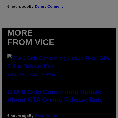
6 hours ago
By
Denny Connolly
MORE
FROM VICE
SCREENSHOT: ROCKSTAR GAMES
GTA 6 Gets Concerning Update
About GTA Online Release Date
6 hours ago
By
Brent Koepp