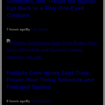
Scientists Just Traced the Human
Eye Back to a Tiny One-Eyed
Creature
7 hours ago
By
Luis Prada
SCREENSHOT: EPIC GAMES
Fortnite Gem Hours Start Time:
Power Hour Today Schedule and
Featured Sprites
8 hours ago
By
Brent Koepp