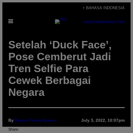
Skip
+ BAHASA INDONESIA
to
Open
content
SUBSCRIBE
NEWSLETTER
Menu
Setelah ‘Duck Face’,
Pose Cemberut Jadi
Tren Selfie Para
Cewek Berbagai
Negara
By
Rayne Fisher-Quann
July 3, 2022, 10:07pm
Share: