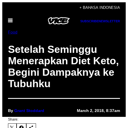
Skip
+ BAHASA INDONESIA
to
Open
content
SUBSCRIBE
NEWSLETTER
Menu
Food
Setelah Seminggu
Menerapkan Diet Keto,
Begini Dampaknya ke
Tubuhku
By
Grant Stoddard
March 2, 2018, 8:37am
Share: