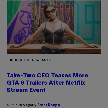
SCREENSHOT: ROCKSTAR GAMES
Take-Two CEO Teases More
GTA 6 Trailers After Netflix
Stream Event
By
40 minutes ago
Brent Koepp