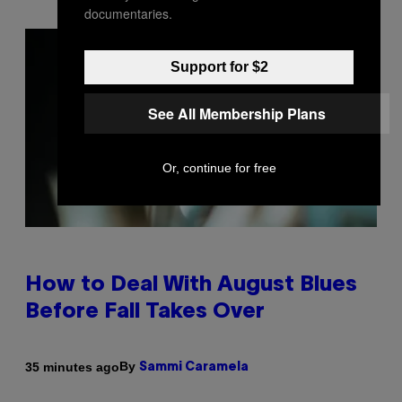
documentaries.
Support for $2
See All Membership Plans
Or, continue for free
How to Deal With August Blues
Before Fall Takes Over
By
35 minutes ago
Sammi Caramela