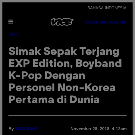
Skip
+ BAHASA INDONESIA
to
Open
content
SUBSCRIBE
NEWSLETTER
Menu
Music
Simak Sepak Terjang
EXP Edition, Boyband
K-Pop Dengan
Personel Non-Korea
Pertama di Dunia
By
November 28, 2018, 4:12am
VICE Staff