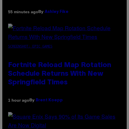
By
55 minutes ago
Ashley Fike
SCREENSHOT: EPIC GAMES
Fortnite Reload Map Rotation
Schedule Returns With New
Springfield Times
By
1 hour ago
Brent Koepp