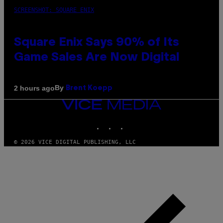
SCREENSHOT: SQUARE ENIX
Square Enix Says 90% of Its
Game Sales Are Now Digital
By
2 hours ago
Brent Koepp
VICE
MEDIA
INSTAGRAM
TIKTOK
YOUTUBE
© 2026 VICE DIGITAL PUBLISHING, LLC