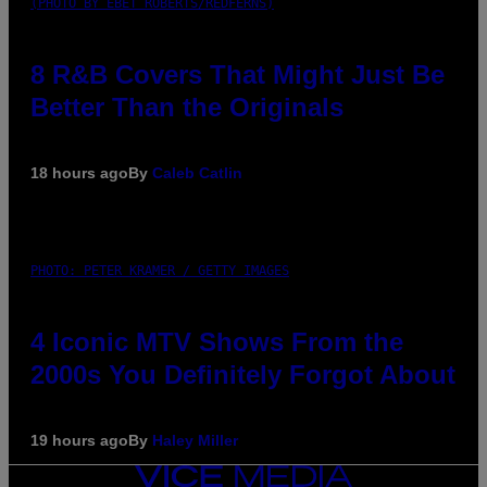
(PHOTO BY EBET ROBERTS/REDFERNS)
8 R&B Covers That Might Just Be
Better Than the Originals
18 hours ago
By
Caleb Catlin
PHOTO: PETER KRAMER / GETTY IMAGES
4 Iconic MTV Shows From the
2000s You Definitely Forgot About
19 hours ago
By
Haley Miller
VICE