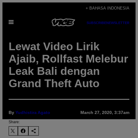
Skip
+ BAHASA INDONESIA
to
Open
content
SUBSCRIBE
NEWSLETTER
Menu
Lewat Video Lirik
Ajaib, Rollfast Melebur
Leak Bali dengan
Grand Theft Auto
By
Yudhistira Agato
March 27, 2020, 3:37am
Share: