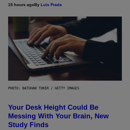
15 hours ago
By
Luis Prada
PHOTO: BATUHAN TOKER / GETTY IMAGES
Your Desk Height Could Be
Messing With Your Brain, New
Study Finds