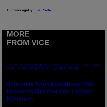
16 hours ago
By
Luis Prada
MORE
FROM VICE
A MUCH, MUCH OLDER CHILEAN MUMMY THAN THOSE IN QUESTION.
PHOTO: MARTIN BERNETTI/AFP VIA GETTY IMAGES
Scientists Found Smallpox DNA
Hidden in 500-Year-Old Chilean
Mummies