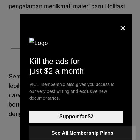
pengalaman menikmati materi baru Rollfast.
×
Kill the ads for
just $2 a month
Semenjak perilisan album debutnya yang
VICE membership also gives you access to
lebih lempeng hard rock/psikedelik 70an,
our very best writing and exclusive new
pada 2015, Rollfast
Lanes Oil, Dream is Pry
documentaries.
bertahun-tahun mencoba bereksperimen
dengan berbagai jenis musik yang berbeda.
Support for $2
See All Membership Plans