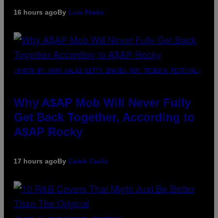
16 hours ago
By
Luis Prada
(PHOTO BY NOAM GALAI/GETTY IMAGES FOR TRIBECA FESTIVAL)
Why A$AP Mob Will Never Fully
Get Back Together, According to
A$AP Rocky
17 hours ago
By
Caleb Catlin