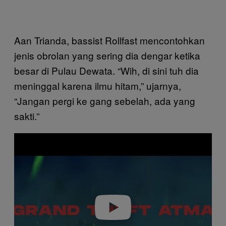
Aan Trianda, bassist Rollfast mencontohkan
jenis obrolan yang sering dia dengar ketika
besar di Pulau Dewata. “Wih, di sini tuh dia
meninggal karena ilmu hitam,” ujarnya,
“Jangan pergi ke gang sebelah, ada yang
sakti.”
P
l
a
y
v
i
d
e
o