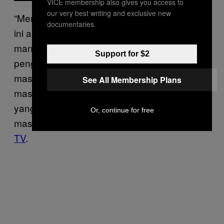
VICE membership also gives you access to
our very best writing and exclusive new
“Memang kita semua sudah memprediksi hal
documentaries.
ini akan terjadi karena, mohon maaf,
manajemennya belum mempunyai
Support for $2
pengalaman. Dan, menurut kami itu,
masalah
hanya salah satu dari
marshal
See All Membership Plans
masalah-masalah lain yang masih ada. Tapi
yang dikambinghitamkan adalah
Or, continue for free
masalah
,” ujar Rio dikutip
Kompas
marshal
TV
.