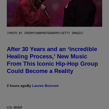
(PHOTO BY JEREMYCHANPHOTOGRAPHY/GETTY IMAGES)
After 30 Years and an ‘Incredible
Healing Process,’ New Music
From This Iconic Hip-Hop Group
Could Become a Reality
2 hours ago
By
Lauren Boisvert
VIA WHOOP