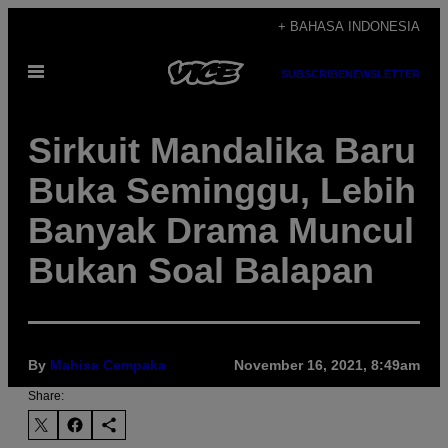
Skip
+ BAHASA INDONESIA
to
Open
content
SUBSCRIBE
NEWSLETTER
Menu
Sirkuit Mandalika Baru
Buka Seminggu, Lebih
Banyak Drama Muncul
Bukan Soal Balapan
By
Mahisa Cempaka
November 16, 2021, 8:49am
Share: