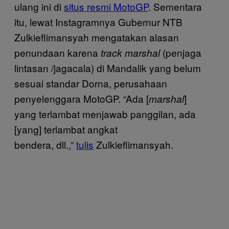
ulang ini di
situs resmi MotoGP
. Sementara
itu, lewat Instagramnya Gubernur NTB
Zulkieflimansyah mengatakan alasan
penundaan karena
(penjaga
track
marshal
lintasan /jagacala) di Mandalik yang belum
sesuai standar Dorna, perusahaan
penyelenggara MotoGP. “Ada [
]
marshal
yang terlambat menjawab panggilan, ada
[yang] terlambat angkat
bendera, dll.,”
tulis
Zulkieflimansyah.