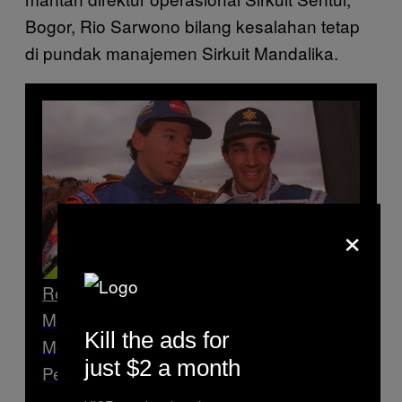
Bogor, Rio Sarwono bilang kesalahan tetap
di pundak manajemen Sirkuit Mandalika.
×
Read Next
Memahami Tradisi Problematis
Kill the ads for
Membayar Supaya Bisa Jadi
just $2 a month
Pengendara F1