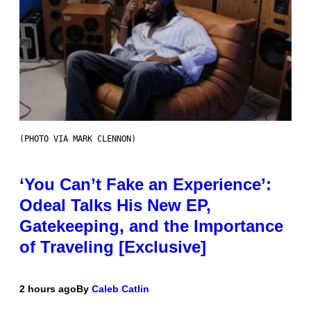
(PHOTO VIA MARK CLENNON)
‘You Can’t Fake an Experience’:
Odeal Talks His New EP,
Gatekeeping, and the Importance
of Traveling [Exclusive]
2 hours ago
By
Caleb Catlin