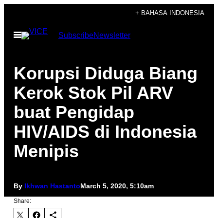
Skip
+ BAHASA INDONESIA
to
Open
Subscribe
Newsletter
content
Menu
Korupsi Diduga Biang
Kerok Stok Pil ARV
buat Pengidap
HIV/AIDS di Indonesia
Menipis
By
Ikhwan Hastanto
March 5, 2020, 5:10am
Share: