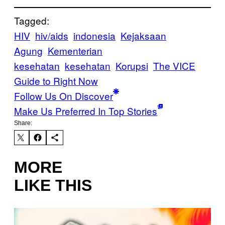
Tagged:
HIV
hiv/aids
indonesia
Kejaksaan
Agung
Kementerian
kesehatan
kesehatan
Korupsi
The VICE
Guide to Right Now
Follow Us On Discover
Make Us Preferred In Top Stories
Share:
MORE
LIKE THIS