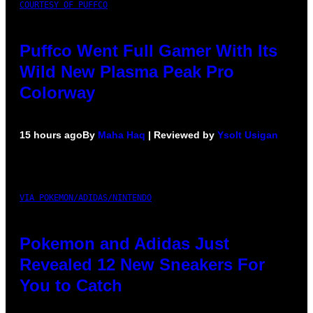
COURTESY OF PUFFCO
Puffco Went Full Gamer With Its
Wild New Plasma Peak Pro
Colorway
15 hours ago
By
Maha Haq
| Reviewed by
Ysolt Usigan
VIA POKEMON/ADIDAS/NINTENDO
Pokemon and Adidas Just
Revealed 12 New Sneakers For
You to Catch