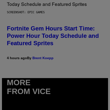
SCREENSHOT: EPIC GAMES
Fortnite Gem Hours Start Time:
Power Hour Today Schedule and
Featured Sprites
4 hours ago
By
Brent Koepp
MORE
FROM VICE