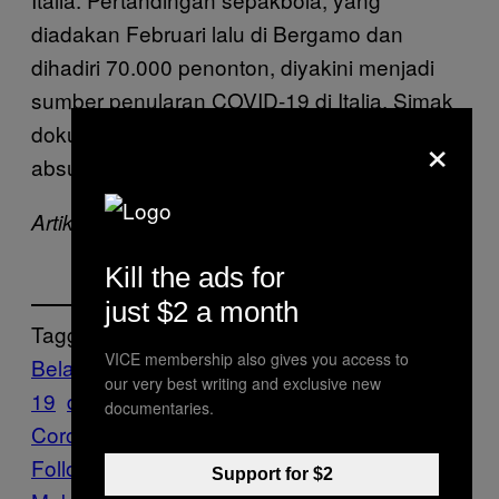
diadakan Februari lalu di Bergamo dan
dihadiri 70.000 penonton, diyakini menjadi
sumber penularan COVID-19 di Italia. Simak
dokumenter kami mengenai kebijakan
×
absurd Belarusia di awal artikel ini.
Artikel ini pertama kali tayang di VICE News
Kill the ads for
just $2 a month
Tagged:
VICE membership also gives you access to
Belarus
Coronavirus
COVID-
our very best writing and exclusive new
19
dokumenter
Pandemi
documentaries.
Corona
Sepakbola
Virus Corona
vodka
Follow Us On Discover
Support for $2