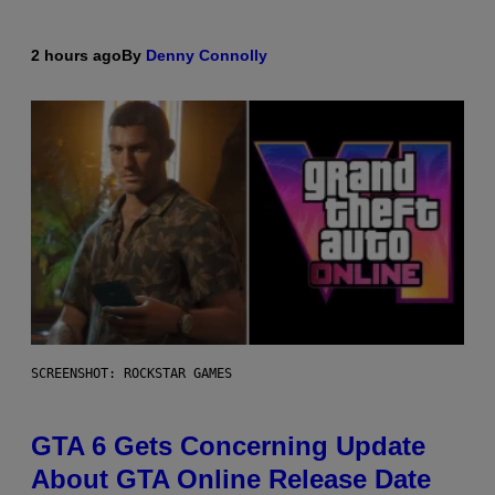
2 hours ago
By
Denny Connolly
SCREENSHOT: ROCKSTAR GAMES
GTA 6 Gets Concerning Update
About GTA Online Release Date