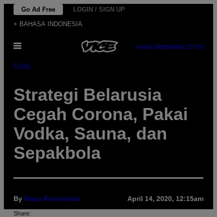
Skip
Go Ad Free
LOGIN / SIGN UP
to
+ BAHASA INDONESIA
content
Open
SUBSCRIBE
NEWSLETTER
Menu
Pulse
Strategi Belarusia
Cegah Corona, Pakai
Vodka, Sauna, dan
Sepakbola
By
Maya Rostowska
April 14, 2020, 12:15am
Share: