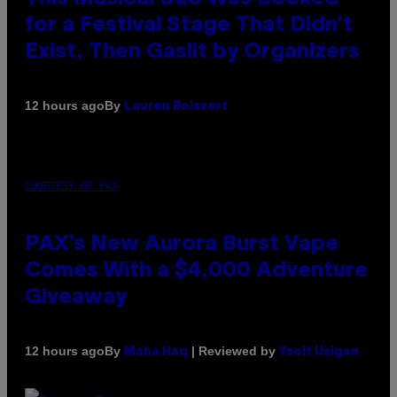
for a Festival Stage That Didn’t
Exist, Then Gaslit by Organizers
By
12 hours ago
Lauren Boisvert
COURTESY OF PAX
PAX’s New Aurora Burst Vape
Comes With a $4,000 Adventure
Giveaway
By
| Reviewed by
12 hours ago
Maha Haq
Ysolt Usigan