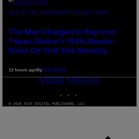
PHOTO BY JOHN LOCHER/POOL/AFP VIA GETTY IMAGES
The Man Charged in Rap Icon
Tupac Shakur’s 1996 Murder
Goes On Trial This Monday
By
12 hours ago
Dan Milam
VICE
MEDIA
INSTAGRAM
TIKTOK
YOUTUBE
© 2026 VICE DIGITAL PUBLISHING, LLC