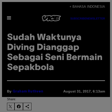
Skip
+ BAHASA INDONESIA
to
Open
content
SUBSCRIBE
NEWSLETTER
Menu
Sudah Waktunya
Diving Dianggap
Sebagai Seni Bermain
Sepakbola
By
August 31, 2017, 6:13am
Graham Ruthven
Share: