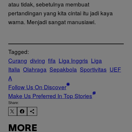
atau tidak, sebetulnya membuat
pertandingan yang kita cintai itu jadi kaya
warna. Menjadi sangat manusiawi.
Tagged:
Curang
diving
fifa
Liga Inggris
Liga
Italia
Olahraga
Sepakbola
Sportivitas
UEF
A
Follow Us On Discover
Make Us Preferred In Top Stories
Share:
MORE