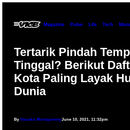
Skip
to
content
Open
Magazine
Pulse
Life
Tech
Munc
Menu
Tertarik Pindah Temp
Tinggal? Berikut Daft
Kota Paling Layak Hu
Dunia
By
Hanako Montgomery
June 10, 2021, 11:32pm