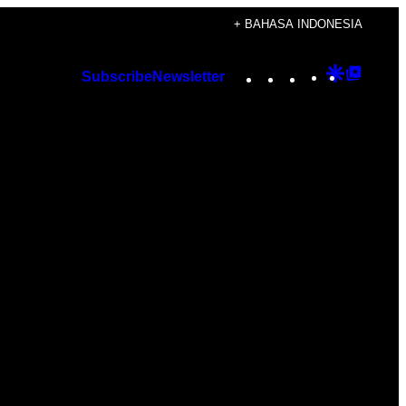
+ BAHASA INDONESIA
Instagram
TikTok
YouTube
Google
Googl
Subscribe
Newsletter
Discover
Top
Posts