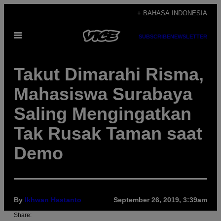
Skip
+ BAHASA INDONESIA
to
Open
content
SUBSCRIBE
NEWSLETTER
Menu
Takut Dimarahi Risma,
Mahasiswa Surabaya
Saling Mengingatkan
Tak Rusak Taman saat
Demo
By
Ikhwan Hastanto
September 26, 2019, 3:39am
Share: