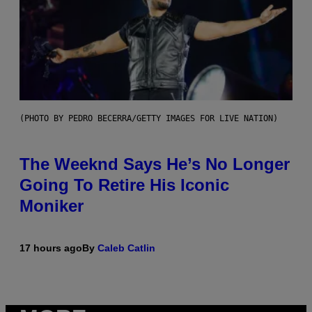
(PHOTO BY PEDRO BECERRA/GETTY IMAGES FOR LIVE NATION)
The Weeknd Says He’s No Longer
Going To Retire His Iconic
Moniker
17 hours ago
By
Caleb Catlin