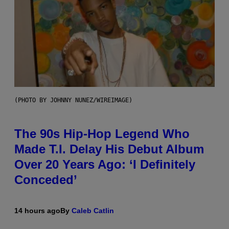
(PHOTO BY JOHNNY NUNEZ/WIREIMAGE)
The 90s Hip-Hop Legend Who
Made T.I. Delay His Debut Album
Over 20 Years Ago: ‘I Definitely
Conceded’
14 hours ago
By
Caleb Catlin