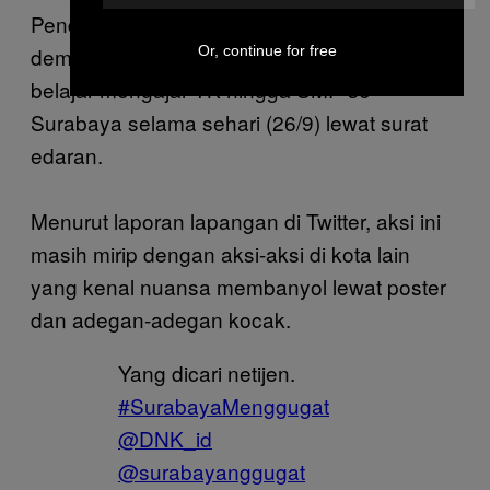
Pendidikan Surabaya merespons
Or, continue for free
demonstrasi dengan
meliburkan
kegiatan
belajar mengajar TK hingga SMP se-
Surabaya selama sehari (26/9) lewat surat
edaran.
Menurut laporan lapangan di Twitter, aksi ini
masih mirip dengan aksi-aksi di kota lain
yang kenal nuansa membanyol lewat poster
dan adegan-adegan kocak.
Yang dicari netijen.
#SurabayaMenggugat
@DNK_id
@surabayanggugat