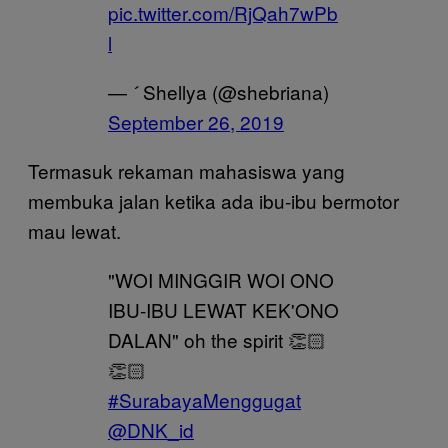
pic.twitter.com/RjQah7wPb
l
—  Shellya (@shebriana)
September 26, 2019
Termasuk rekaman mahasiswa yang
membuka jalan ketika ada ibu-ibu bermotor
mau lewat.
"WOI MINGGIR WOI ONO
IBU-IBU LEWAT KEK'ONO
DALAN" oh the spirit 👏🏻
👏🏻
#SurabayaMenggugat
@DNK_id