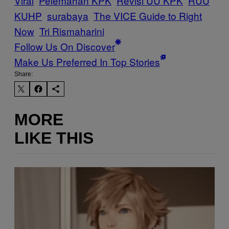
Viral
Pelemahan KPK
Revisi UU KPK
RUU
KUHP
surabaya
The VICE Guide to Right
Now
Tri Rismaharini
Follow Us On Discover
Make Us Preferred In Top Stories
Share:
MORE
LIKE THIS