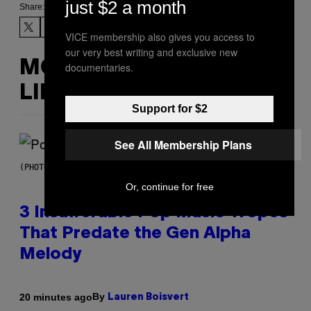
just $2 a month
Share:
VICE membership also gives you access to
our very best writing and exclusive new
MORE
documentaries.
LIKE THIS
Support for $2
See All Membership Plans
(PHOTO BY MARC BROUSSELY/REDFERNS)
Or, continue for free
3 Insufferable Pop Music Tropes
That Predate the Gen Alpha
Melody
By
20 minutes ago
Lauren Boisvert