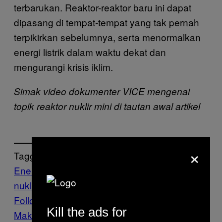
terbarukan. Reaktor-reaktor baru ini dapat
dipasang di tempat-tempat yang tak pernah
terpikirkan sebelumnya, serta menormalkan
energi listrik dalam waktu dekat dan
mengurangi krisis iklim.
Simak video dokumenter VICE mengenai
topik reaktor nuklir mini di tautan awal artikel
×
Tagged:
Energi Nuklir
Sumber Listrik
Tech
tenaga
nuklir
Follow Us On Discover
Kill the ads for
Make Us Preferred In Top Stories