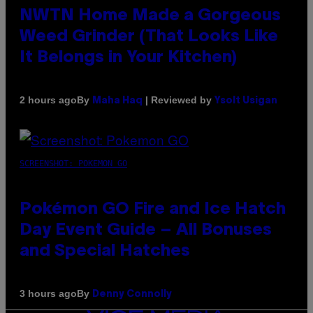
NWTN Home Made a Gorgeous
Weed Grinder (That Looks Like
It Belongs in Your Kitchen)
By
| Reviewed by
2 hours ago
Maha Haq
Ysolt Usigan
SCREENSHOT: POKEMON GO
Pokémon GO Fire and Ice Hatch
Day Event Guide – All Bonuses
and Special Hatches
By
3 hours ago
Denny Connolly