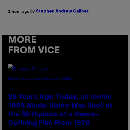
By
1 hour ago
Stephen Andrew Galiher
MORE
FROM VICE
PHOTO BY L. BUSACCA/GETTY IMAGES
28 Years Ago Today, an Iconic
1998 Music Video Was Shot at
the Birthplace of a Genre-
Defining Film From 1978