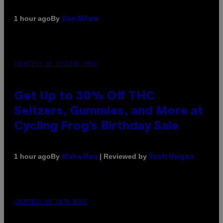
By
1 hour ago
Dan Milam
COURTESY OF CYCLING FROG
Get Up to 30% Off THC
Seltzers, Gummies, and More at
Cycling Frog’s Birthday Sale
By
| Reviewed by
1 hour ago
Maha Haq
Ysolt Usigan
COURTESY OF NWTN HOME