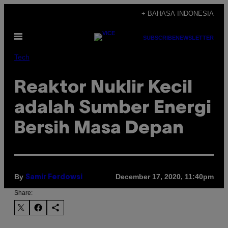
Skip
+ BAHASA INDONESIA
to
Open
content
SUBSCRIBE
NEWSLETTER
Menu
Tech
Reaktor Nuklir Kecil
adalah Sumber Energi
Bersih Masa Depan
By
December 17, 2020, 11:40pm
Samir Ferdowsi
Share: