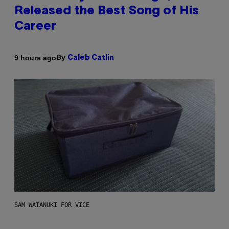
Released the Best Song of His
Career
By
9 hours ago
Caleb Catlin
SAM WATANUKI FOR VICE