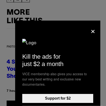
MORE
LIKE THIS
×
PHOTO BY SCOTT LEGATO/GETTY IMAGES
Kill the ads for
4 Shoegaze Songs to Listen to if
just $2 a month
You Don’t Know if You Like
VICE membership also gives you access to
Shoegaze
our very best writing and exclusive new
documentaries.
By
7 hours ago
Stephen Andrew Galiher
Support for $2