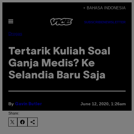
Skip
+ BAHASA INDONESIA
to
Open
content
SUBSCRIBE
NEWSLETTER
Menu
Drogas
Tertarik Kuliah Soal
Ganja Medis? Ke
Selandia Baru Saja
By
June 12, 2020, 1:26am
Gavin Butler
Share: