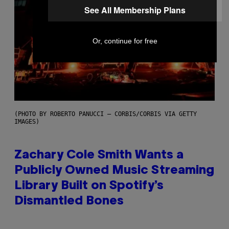
See All Membership Plans
Or, continue for free
(PHOTO BY ROBERTO PANUCCI – CORBIS/CORBIS VIA GETTY
IMAGES)
Zachary Cole Smith Wants a
Publicly Owned Music Streaming
Library Built on Spotify’s
Dismantled Bones