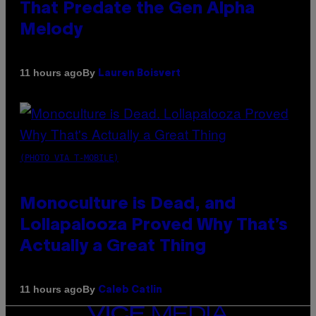
That Predate the Gen Alpha
Melody
By
11 hours ago
Lauren Boisvert
(PHOTO VIA T-MOBILE)
Monoculture is Dead, and
Lollapalooza Proved Why That’s
Actually a Great Thing
By
11 hours ago
Caleb Catlin
VICE