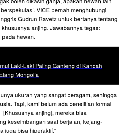
gak boleh dikasih ganja, apakah hewan lain
ti berspekulasi. VICE pernah menghubungi
Inggris Gudrun Ravetz untuk bertanya tentang
khususnya anjing. Jawabannya tegas:
an pada hewan.
ui Laki-Laki Paling Ganteng di Kancah
Elang Mongolia
punya ukuran yang sangat beragam, sehingga
sia. Tapi, kami belum ada penelitian formal
. “[Khususnya anjing], mereka bisa
ang keseimbangan saat berjalan, kejang-
 juga bisa hiperaktif.”