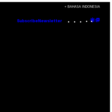
+ BAHASA INDONESIA
Instagram
TikTok
YouTube
Google
Goog
Subscribe
Newsletter
Discove
Top
Posts