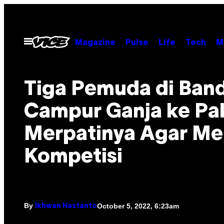
Skip
to
content
Open
Magazine
Pulse
Life
Tech
M
Menu
Tiga Pemuda di Ban
Campur Ganja ke Pa
Merpatinya Agar M
Kompetisi
By
October 5, 2022, 6:23am
Ikhwan Hastanto